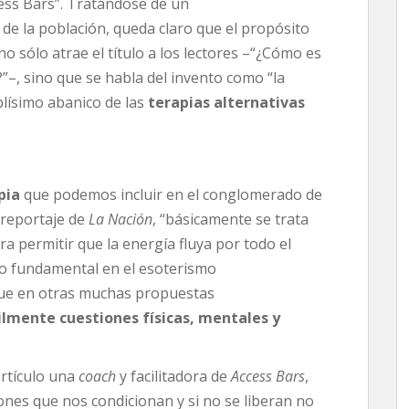
ess Bars”. Tratándose de un
de la población, queda claro que el propósito
no sólo atrae el título a los lectores –“¿Cómo es
?”–, sino que se habla del invento como “la
lísimo abanico de las
terapias alternativas
pia
que podemos incluir en el conglomerado de
l reportaje de
La Nación
, “básicamente se trata
a permitir que la energía fluya por todo el
o fundamental en el esoterismo
ue en otras muchas propuestas
lmente cuestiones físicas, mentales y
artículo una
coach
y facilitadora de
Access Bars
,
es que nos condicionan y si no se liberan no