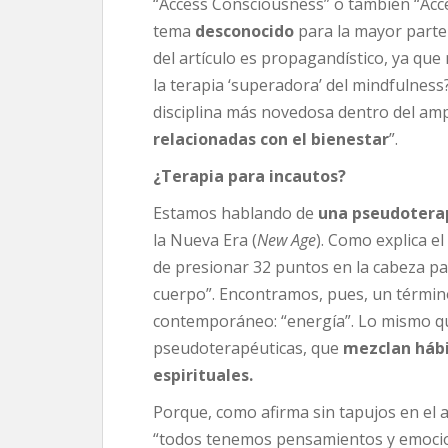
“Access Consciousness” o también “Acc
tema
desconocido
para la mayor parte 
del artículo es propagandístico, ya que 
la terapia ‘superadora’ del mindfulness
disciplina más novedosa dentro del amp
relacionadas con el bienestar
”.
¿Terapia para incautos?
Estamos hablando de
una pseudotera
la Nueva Era (
New Age
). Como explica e
de presionar 32 puntos en la cabeza par
cuerpo”. Encontramos, pues, un términ
contemporáneo: “energía”. Lo mismo q
pseudoterapéuticas, que
mezclan hábi
espirituales.
Porque, como afirma sin tapujos en el 
“todos tenemos pensamientos y emocion