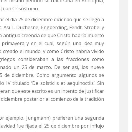
 en el mismo período se celebraba en Antioquía,
 Juan Crisóstomo.
r el día 25 de diciembre diciendo que se llegó a
s. Así L. Duchesne, Engberding, Fendt, Strobel y
a antigua creencia de que Cristo habría muerto
e primavera y en el cual, según una idea muy
o creado el mundo; y como Cristo habría vivido
riegos consideraban a las fracciones como
rnado un 25 de marzo. De ser así, los nueve
25 de diciembre. Como argumento algunos se
IV titulado ‘De solsticiis et aequinoctiis’. Sin
an que este escrito es un intento de justificar
 diciembre posterior al comienzo de la tradición
(por ejemplo, Jungmann) prefieren una segunda
Navidad fue fijada el 25 de diciembre por influjo