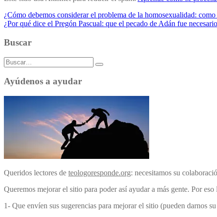
Navegación
¿Cómo debemos considerar el problema de la homosexualidad: como
¿Por qué dice el Pregón Pascual: que el pecado de Adán fue necesari
de
entradas
Buscar
Buscar:
Ayúdenos a ayudar
Queridos lectores de
teologoresponde.org
: necesitamos su colaboraci
Queremos mejorar el sitio para poder así ayudar a más gente. Por eso 
1- Que envíen sus sugerencias para mejorar el sitio (pueden darnos s