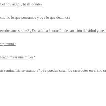
n el noviazgo: ¿hasta dónde?
emonio lo que pensamos y oye lo que decimos?
pecados ancestrales? ¿Es católica la oración de sanación del árbol gene
cupuntura?
ecado mirar una mujer?
un seminarista se enamora? ¿Se pueden casar los sacerdotes en el rito or