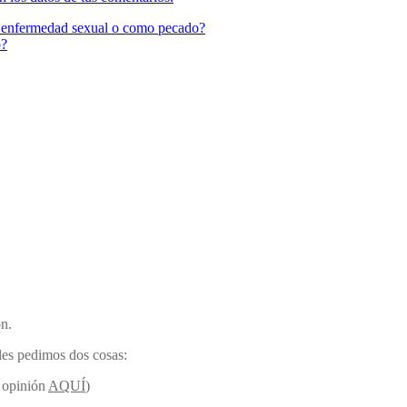
 enfermedad sexual o como pecado?
o?
ón.
les pedimos dos cosas:
u opinión
AQUÍ
)