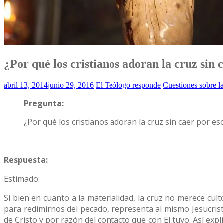
¿Por qué los cristianos adoran la cruz sin 
abril 13, 2014
junio 29, 2016
El Teólogo responde
Cuestiones sobre l
Pregunta:
¿Por qué los cristianos adoran la cruz sin caer por eso
Respuesta:
Estimado:
Si bien en cuanto a la materialidad, la cruz no merece cu
para redimirnos del pecado, representa al mismo Jesucrist
de Cristo y por razón del contacto que con El tuvo. Así exp