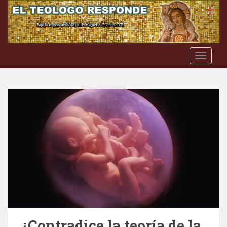
S
k
i
p
t
TOGGLE
o
m
a
i
n
c
o
n
t
e
n
t
¿Contradice la teoría de la