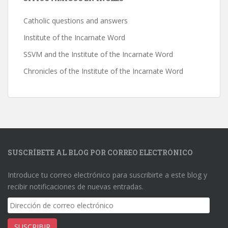
Catholic questions and answers
Institute of the Incarnate Word
SSVM and the Institute of the Incarnate Word
Chronicles of the Institute of the Incarnate Word
SUSCRÍBETE AL BLOG POR CORREO ELECTRÓNICO
Introduce tu correo electrónico para suscribirte a este blog y
recibir notificaciones de nuevas entradas.
Dirección
de
correo
SUSCRIBIR