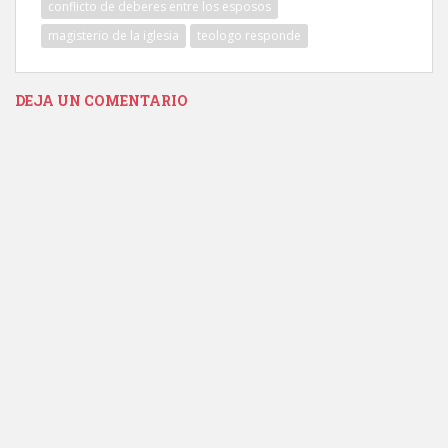
conflicto de deberes entre los esposos
magisterio de la iglesia
teologo responde
DEJA UN COMENTARIO