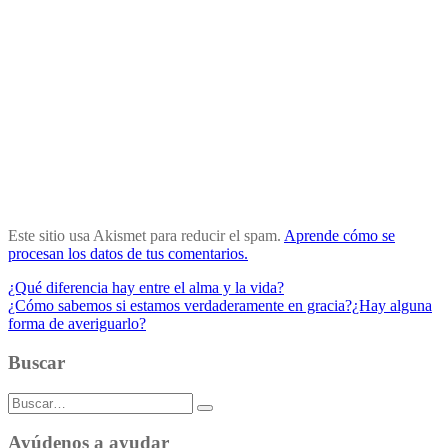
Este sitio usa Akismet para reducir el spam.
Aprende cómo se
procesan los datos de tus comentarios.
Navegación
¿Qué diferencia hay entre el alma y la vida?
¿Cómo sabemos si estamos verdaderamente en gracia?¿Hay alguna
de
forma de averiguarlo?
entradas
Buscar
Buscar:
Ayúdenos a ayudar