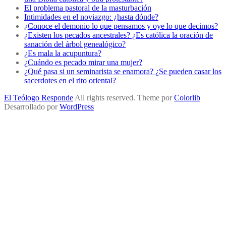
El problema pastoral de la masturbación
Intimidades en el noviazgo: ¿hasta dónde?
¿Conoce el demonio lo que pensamos y oye lo que decimos?
¿Existen los pecados ancestrales? ¿Es católica la oración de
sanación del árbol genealógico?
¿Es mala la acupuntura?
¿Cuándo es pecado mirar una mujer?
¿Qué pasa si un seminarista se enamora? ¿Se pueden casar los
sacerdotes en el rito oriental?
El Teólogo Responde
All rights reserved. Theme por
Colorlib
Desarrollado por
WordPress