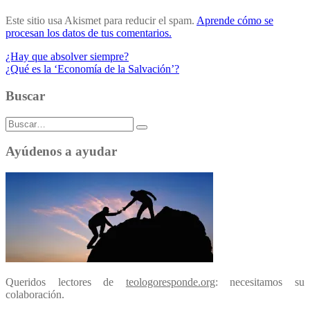
Este sitio usa Akismet para reducir el spam.
Aprende cómo se
procesan los datos de tus comentarios.
Navegación
¿Hay que absolver siempre?
¿Qué es la ‘Economía de la Salvación’?
de
entradas
Buscar
Buscar:
Ayúdenos a ayudar
Queridos lectores de
teologoresponde.org
: necesitamos su
colaboración.