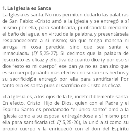
1. La Iglesia es Santa
La Iglesia es santa. No nos permiten dudarlo las palabras
de San Pablo: «Cristo amó a la Iglesia y se entregó a sí
mismo por ella, para santificarla, purificándola mediante
el baño del agua, en virtud de la palabra, y presentársela
resplandeciente a sí mismo; sin que tenga mancha ni
arruga ni cosa parecida, sino que sea santa e
inmaculada» (
Ef
5,25-27). Si decimos que la palabra de
Jesucristo es eficaz y efectiva de cuanto dice (y por eso si
dice “esto es mi cuerpo”, ese pan ya no es pan sino que
es su cuerpo) ¡cuánto más efectivo no serán sus hechos y
su sacrificio!¡Se entregó por ella para santificarla! Por
tanto ella es santa pues el sacrificio de Cristo es eficaz.
«La Iglesia es, a los ojos de la fe, indefectiblemente santa.
En efecto, Cristo, Hijo de Dios, quien con el Padre y el
Espíritu Santo es proclamado “el único santo” amó a la
Iglesia como a su esposa, entregándose a sí mismo por
ella para santificarla (cf.
Ef
5,25-26), la unió a sí como su
propio cuerpo y la enriqueció con el don del Espíritu