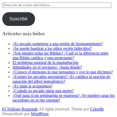
Dirección
de
correo
electrónico
Suscribir
Artículos más leídos
¿Es pecado someterse a una sesión de biomagnetismo?
¿Se puede bautizar a los niños recién fallecidos?
¿Son iguales todas las Biblias? ¿Cuál es la diferencia entre
una Biblia católica y otra protestante?
El problema pastoral de la masturbación
Intimidades en el noviazgo: ¿hasta dónde?
¿Conoce el demonio lo que pensamos y oye lo que decimos?
¿Existen los pecados ancestrales? ¿Es católica la oración de
sanación del árbol genealógico?
¿Es mala la acupuntura?
¿Cuándo es pecado mirar una mujer?
¿Qué pasa si un seminarista se enamora? ¿Se pueden casar los
sacerdotes en el rito oriental?
El Teólogo Responde
All rights reserved. Theme por
Colorlib
Desarrollado por
WordPress