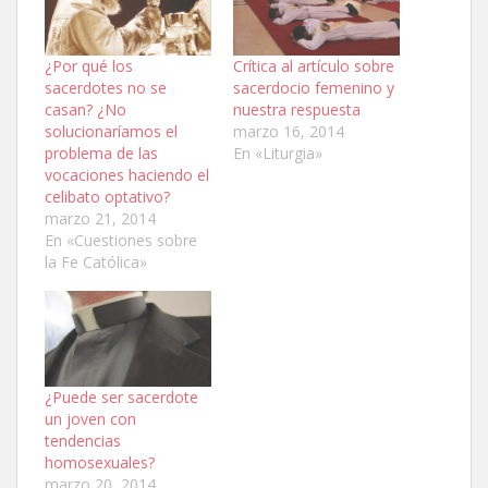
¿Por qué los
Crítica al artículo sobre
sacerdotes no se
sacerdocio femenino y
casan? ¿No
nuestra respuesta
solucionaríamos el
marzo 16, 2014
problema de las
En «Liturgia»
vocaciones haciendo el
celibato optativo?
marzo 21, 2014
En «Cuestiones sobre
la Fe Católica»
¿Puede ser sacerdote
un joven con
tendencias
homosexuales?
marzo 20, 2014