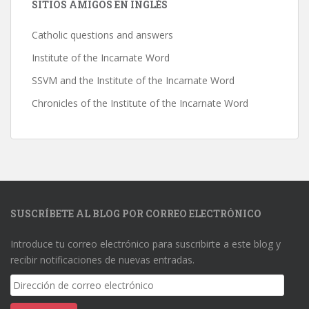
SITIOS AMIGOS EN INGLÉS
Catholic questions and answers
Institute of the Incarnate Word
SSVM and the Institute of the Incarnate Word
Chronicles of the Institute of the Incarnate Word
SUSCRÍBETE AL BLOG POR CORREO ELECTRÓNICO
Introduce tu correo electrónico para suscribirte a este blog y
recibir notificaciones de nuevas entradas.
Dirección
de