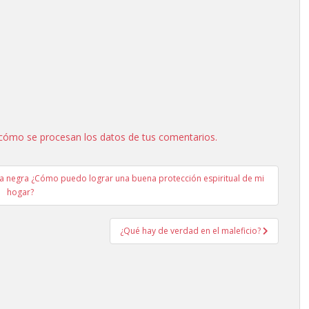
cómo se procesan los datos de tus comentarios.
 negra ¿Cómo puedo lograr una buena protección espiritual de mi
hogar?
¿Qué hay de verdad en el maleficio?