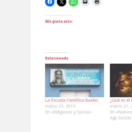
Me gusta esto:
Relacionado
La Escuela Científica Basilio
¿Qué es el 
marzo 21, 2014
marzo 21, 
En «Religiones y Sectas»
En «Nuevo
Age Sectas