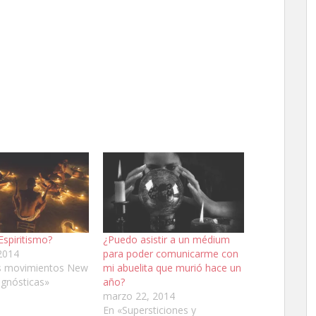
Espiritismo?
¿Puedo asistir a un médium
2014
para poder comunicarme con
s movimientos New
mi abuelita que murió hace un
 gnósticas»
año?
marzo 22, 2014
En «Supersticiones y