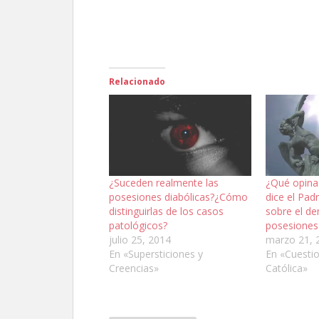
Relacionado
¿Suceden realmente las
¿Qué opina
posesiones diabólicas?¿Cómo
dice el Pad
distinguirlas de los casos
sobre el de
patológicos?
posesiones 
julio 25, 2014
marzo 21, 
En «Supersticiones y
En «Cuestio
Creencias»
Católica»