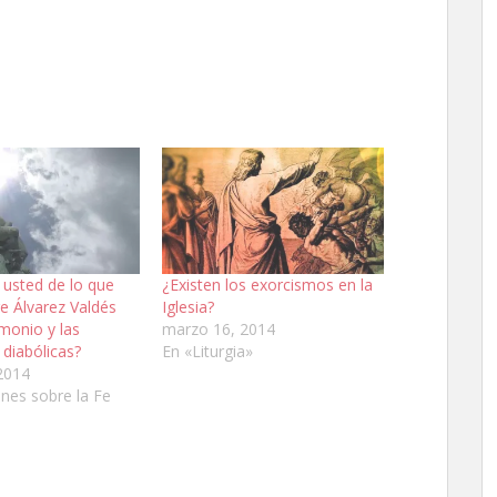
 usted de lo que
¿Existen los exorcismos en la
re Álvarez Valdés
Iglesia?
monio y las
marzo 16, 2014
diabólicas?
En «Liturgia»
2014
nes sobre la Fe