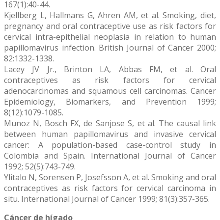
167(1):40-44.
Kjellberg L, Hallmans G, Ahren AM, et al. Smoking, diet,
pregnancy and oral contraceptive use as risk factors for
cervical intra-epithelial neoplasia in relation to human
papillomavirus infection. British Journal of Cancer 2000;
82:1332-1338.
Lacey JV Jr., Brinton LA, Abbas FM, et al. Oral
contraceptives as risk factors for cervical
adenocarcinomas and squamous cell carcinomas. Cancer
Epidemiology, Biomarkers, and Prevention 1999;
8(12):1079-1085.
Munoz N, Bosch FX, de Sanjose S, et al. The causal link
between human papillomavirus and invasive cervical
cancer: A population-based case-control study in
Colombia and Spain. International Journal of Cancer
1992; 52(5):743-749.
Ylitalo N, Sorensen P, Josefsson A, et al. Smoking and oral
contraceptives as risk factors for cervical carcinoma in
situ. International Journal of Cancer 1999; 81(3):357-365.
Cáncer de hígado