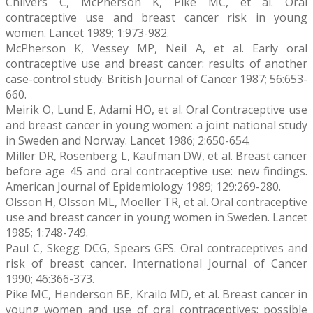
Chilvers C, McPherson K, Pike MC, et al. Oral
contraceptive use and breast cancer risk in young
women. Lancet 1989; 1:973-982.
McPherson K, Vessey MP, Neil A, et al. Early oral
contraceptive use and breast cancer: results of another
case-control study. British Journal of Cancer 1987; 56:653-
660.
Meirik O, Lund E, Adami HO, et al. Oral Contraceptive use
and breast cancer in young women: a joint national study
in Sweden and Norway. Lancet 1986; 2:650-654.
Miller DR, Rosenberg L, Kaufman DW, et al. Breast cancer
before age 45 and oral contraceptive use: new findings.
American Journal of Epidemiology 1989; 129:269-280.
Olsson H, Olsson ML, Moeller TR, et al. Oral contraceptive
use and breast cancer in young women in Sweden. Lancet
1985; 1:748-749.
Paul C, Skegg DCG, Spears GFS. Oral contraceptives and
risk of breast cancer. International Journal of Cancer
1990; 46:366-373.
Pike MC, Henderson BE, Krailo MD, et al. Breast cancer in
young women and use of oral contraceptives: possible