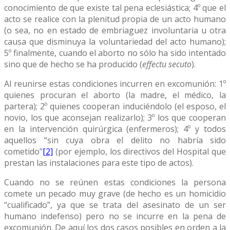
conocimiento de que existe tal pena eclesiástica; 4º que el
acto se realice con la plenitud propia de un acto humano
(o sea, no en estado de embriaguez involuntaria u otra
causa que disminuya la voluntariedad del acto humano);
5º finalmente, cuando el aborto no sólo ha sido intentado
sino que de hecho se ha producido (
effectu secuto
).
Al reunirse estas condiciones incurren en excomunión: 1º
quienes procuran el aborto (la madre, el médico, la
partera); 2º quienes cooperan induciéndolo (el esposo, el
novio, los que aconsejan realizarlo); 3º los que cooperan
en la intervención quirúrgica (enfermeros); 4º y todos
aquellos “sin cuya obra el delito no habría sido
cometido”
[2]
(por ejemplo, los directivos del Hospital que
prestan las instalaciones para este tipo de actos).
Cuando no se reúnen estas condiciones la persona
comete un pecado muy grave (de hecho es un homicidio
“cualificado”, ya que se trata del asesinato de un ser
humano indefenso) pero no se incurre en la pena de
excomunión. De aquí los dos casos posibles en orden a la