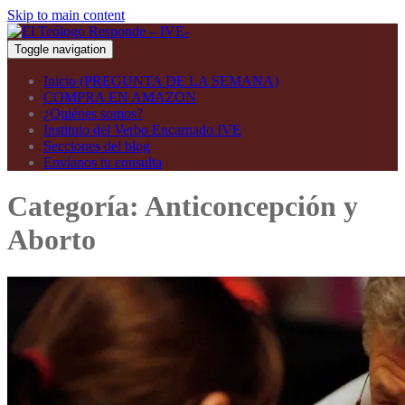
Skip to main content
Toggle navigation
Inicio (PREGUNTA DE LA SEMANA)
COMPRA EN AMAZON
¿Quiénes somos?
Instituto del Verbo Encarnado IVE
Secciones del blog
Envíanos tu consulta
Categoría:
Anticoncepción y
Aborto