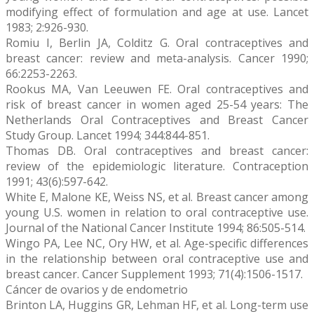
modifying effect of formulation and age at use. Lancet
1983; 2:926-930.
Romiu I, Berlin JA, Colditz G. Oral contraceptives and
breast cancer: review and meta-analysis. Cancer 1990;
66:2253-2263.
Rookus MA, Van Leeuwen FE. Oral contraceptives and
risk of breast cancer in women aged 25-54 years: The
Netherlands Oral Contraceptives and Breast Cancer
Study Group. Lancet 1994; 344:844-851.
Thomas DB. Oral contraceptives and breast cancer:
review of the epidemiologic literature. Contraception
1991; 43(6):597-642.
White E, Malone KE, Weiss NS, et al. Breast cancer among
young U.S. women in relation to oral contraceptive use.
Journal of the National Cancer Institute 1994; 86:505-514.
Wingo PA, Lee NC, Ory HW, et al. Age-specific differences
in the relationship between oral contraceptive use and
breast cancer. Cancer Supplement 1993; 71(4):1506-1517.
Cáncer de ovarios y de endometrio
Brinton LA, Huggins GR, Lehman HF, et al. Long-term use