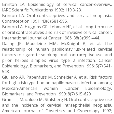
Brinton LA. Epidemiology of cervical cancer-overview.
IARC Scientific Publications 1992; 119:3-23.
Brinton LA. Oral contraceptives and cervical neoplasia.
Contraception 1991; 43(6):581-595.
Brinton LA, Huggins GR, Lehman HF, et al. Long-term use
of oral contraceptives and risk of invasive cervical cancer.
International Journal of Cancer 1986; 38(3):399-444.
Daling JR, Madeleine MM, McKnight B, et al. The
relationship of human papillomavirus-related cervical
tumors to cigarette smoking, oral contraceptive use, and
prior herpes simplex virus type 2 infection. Cancer
Epidemiology, Biomarkers, and Prevention 1996; 5(7):541-
548.
Giuliano AR, Papenfuss M, Schneider A, et al. Risk factors
for high-risk type human papillomavirus infection among
Mexican-American women. Cancer Epidemiology,
Biomarkers, and Prevention 1999; 8(7):615-620.
Gram IT, Macaluso M, Stalsberg H. Oral contraceptive use
and the incidence of cervical intraepithelial neoplasia.
American Journal of Obstetrics and Gynecology 1992;