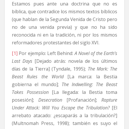
Estamos pues ante una doctrina que no es
bíblica, que contradice los mismos textos bíblicos
(que hablan de la Segunda Venida de Cristo pero
no de una venida previa) y que no ha sido
reconocida ni en la tradición, ni por los mismos
reformadores protestantes del siglo XVI.
[1]
Por ejemplo: Left Behind:
A Novel of the Earth’s
Last Days
[Dejado atrás: novela de los últimos
días de la Tierra] (Tyndale, 1995);
The Mark: The
Beast Rules the World
[La marca: la Bestia
gobierna el mundo];
The Indwelling: The Beast
Takes Possession
[La llegada: la Bestia toma
posesión];
Desecration
[Profanación];
Rapture
Under Attack: Will You Escape the Tribulation?
[El
arrebato atacado: ¿escaparás a la tribulación?]
(Multnomah Press, 1998); también es suyo el