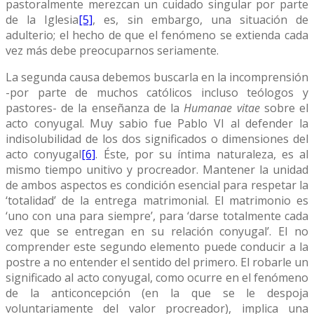
pastoralmente merezcan un cuidado singular por parte
de la Iglesia
[5]
, es, sin embargo, una situación de
adulterio; el hecho de que el fenómeno se extienda cada
vez más debe preocuparnos seriamente.
La segunda causa debemos buscarla en la incomprensión
-por parte de muchos católicos incluso teólogos y
pastores- de la enseñanza de la
Humanae vitae
sobre el
acto conyugal. Muy sabio fue Pablo VI al defender la
indisolubilidad de los dos significados o dimensiones del
acto conyugal
[6]
. Éste, por su íntima naturaleza, es al
mismo tiempo unitivo y procreador. Mantener la unidad
de ambos aspectos es condición esencial para respetar la
‘totalidad’ de la entrega matrimonial. El matrimonio es
‘uno con una para siempre’, para ‘darse totalmente cada
vez que se entregan en su relación conyugal’. El no
comprender este segundo elemento puede conducir a la
postre a no entender el sentido del primero. El robarle un
significado al acto conyugal, como ocurre en el fenómeno
de la anticoncepción (en la que se le despoja
voluntariamente del valor procreador), implica una