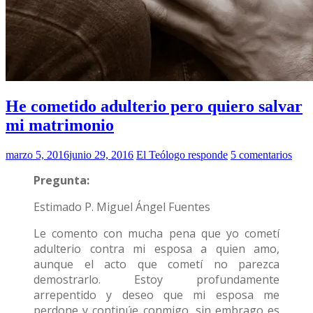
He cometido adulterio pero quiero salvar
mi matrimonio
marzo 5, 2016
junio 29, 2016
El Teólogo responde
5 comentarios
Pregunta:
Estimado P. Miguel Ángel Fuentes
Le comento con mucha pena que yo cometí
adulterio contra mi esposa a quien amo,
aunque el acto que cometí no parezca
demostrarlo. Estoy profundamente
arrepentido y deseo que mi esposa me
perdone y continúe conmigo, sin embrago es