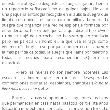
en esta estrategia de desgaste las suegras ganan. Tienen
un repertorio sofisticadísimo de golpes bajos. He aquí
una pequeña antología recogida en el aula: la suegra que
limpia a escondidas el suelo para humillar a la nuera; la
suegra que organiza una red de espionaje formada por
el tendero, portero y peluquera; la que dice al hijo: «Ayer
tu mujer bajó de un coche, no he visto quien conducía
pero me parecía un hombre»; la que usa el ragú como
veneno: «Te lo guiso yo porque tu mujer no es capaz»; y
la más pérfida de todas, la suegra que llama por teléfono
todas las noches para recomendar: «¡Quiero un
nietecito!».
«Pero las nueras no son siempre inocentes. Las
escolares admiten que entran en desesperadas
competiciones culinarias, desplantes, chantajes (
Ya no te
llevo más a los niños
), etc.».
Entre las causas se apuntan las siguientes: los hijos
que permanecen en casa hasta pasados los treinta años
(situación muy extendida en Italia), la convivencia forzada,