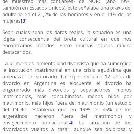
de muestreo más confiables- de NORC (año 1994,
también en Estados Unidos); éste señalaba una praxis del
adulterio en el 21,2% de los hombres y en el 11% de las
mujeres
[3]
.
Sean cuales sean los datos reales, la situación es una
lógica consecuencia del brete cultural en que nos
encontramos metidos. Entre muchas causas quiero
destacar dos.
La primera es la mentalidad divorcista que ha sumergido
la institución matrimonial en una crisis agudísima que
amenaza con sofocarlo. La experiencia de 12 años de
divorcio en Argentina es elocuente: el divorcio ha
engendrado más divorcios y separaciones, menos
matrimonios, más concubinatos, menos hijos por
matrimonio, más hijos fuera del matrimonio (un estudio
del INDEC establecía que en 1995 el 45% de los
argentinos nacieron fuera del matrimonio) y
envejecimiento poblacional
[4]
. La situación de los
divorciados vueltos a casar, aunque sea dolorosa y