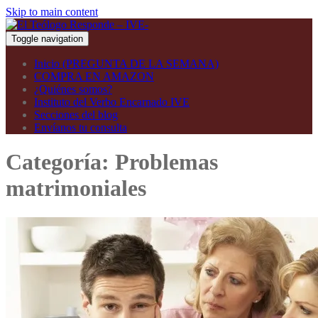
Skip to main content
Toggle navigation
Inicio (PREGUNTA DE LA SEMANA)
COMPRA EN AMAZON
¿Quiénes somos?
Instituto del Verbo Encarnado IVE
Secciones del blog
Envíanos tu consulta
Categoría:
Problemas
matrimoniales