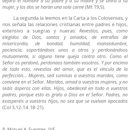
dejará el hombre a su padre y a su madre y se unirá a su
mujer, y los dos se harán una sola carne
(Mt 19,5).
La segunda la leemos en la Carta a los Colosenses, y
nos señala las relaciones cristianas entre padres e hijos,
extensivo a suegras y nueras:
Revestíos, pues, como
elegidos de Dios, santos y amados, de entrañas de
misericordia, de bondad, humildad, mansedumbre,
paciencia, soportándoos unos a otros y perdonándoos
mutuamente, si alguno tiene queja contra otro. Como el
Señor os perdonó, perdonaos también vosotros. Y por encima
de todo esto, revestíos del amor, que es el vínculo de la
perfección… Mujeres, sed sumisas a vuestros maridos, como
conviene en el Señor. Maridos, amad a vuestras mujeres, y no
seáis ásperos con ellas. Hijos, obedeced en todo a vuestros
padres, porque esto es grato a Dios en el Señor. Padres, no
exasperéis a vuestros hijos, no sea que se vuelvan apocados
(Col 3,12-14. 18-21).
P. Miguel A. Fuentes, IVE