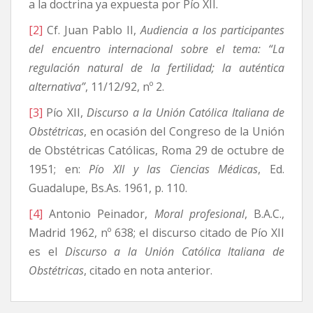
a la doctrina ya expuesta por Pío XII.
[2]
Cf. Juan Pablo II,
Audiencia a los participantes
del encuentro internacional sobre el tema: “La
regulación natural de la fertilidad; la auténtica
alternativa”
, 11/12/92, nº 2.
[3]
Pío XII,
Discurso a la Unión Católica Italiana de
Obstétricas
, en ocasión del Congreso de la Unión
de Obstétricas Católicas, Roma 29 de octubre de
1951; en:
Pío XII y las Ciencias Médicas
, Ed.
Guadalupe, Bs.As. 1961, p. 110.
[4]
Antonio Peinador,
Moral profesional
, B.A.C.,
Madrid 1962, nº 638; el discurso citado de Pío XII
es el
Discurso a la Unión Católica Italiana de
Obstétricas
, citado en nota anterior.