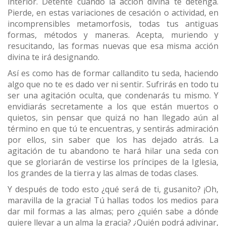
interior. Detente cuando la acción divina te detenga.
Pierde, en estas variaciones de cesación o actividad, en
incomprensibles metamorfosis, todas tus antiguas
formas, métodos y maneras. Acepta, muriendo y
resucitando, las formas nuevas que esa misma acción
divina te irá designando.
Así es como has de formar callandito tu seda, haciendo
algo que no te es dado ver ni sentir. Sufrirás en todo tu
ser una agitación oculta, que condenarás tu mismo. Y
envidiarás secretamente a los que están muertos o
quietos, sin pensar que quizá no han llegado aún al
término en que tú te encuentras, y sentirás admiración
por ellos, sin saber que los has dejado atrás. La
agitación de tu abandono te hará hilar una seda con
que se gloriarán de vestirse los príncipes de la Iglesia,
los grandes de la tierra y las almas de todas clases.
Y después de todo esto ¿qué será de ti, gusanito? ¡Oh,
maravilla de la gracia! Tú hallas todos los medios para
dar mil formas a las almas; pero ¿quién sabe a dónde
quiere llevar a un alma la gracia? ¿Quién podrá adivinar,