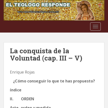
S
k
i
p
t
TOGGLE
o
m
a
i
La conquista de la
n
Voluntad (cap. III – V)
c
o
n
Enrique Rojas
t
e
¿Cómo conseguir lo que te has propuesto?
n
índice
t
II. ORDEN
Arte, orden y medida