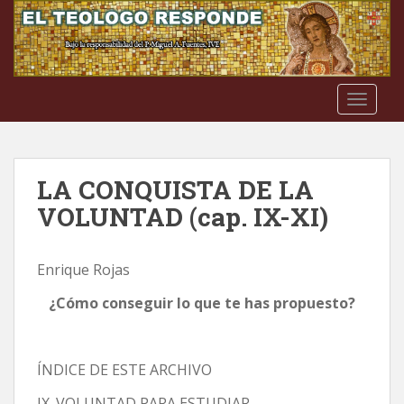
S
k
i
p
t
TOGGLE
o
m
a
i
LA CONQUISTA DE LA
n
VOLUNTAD (cap. IX-XI)
c
o
n
Enrique Rojas
t
e
¿Cómo conseguir lo que te has propuesto?
n
t
ÍNDICE DE ESTE ARCHIVO
IX. VOLUNTAD PARA ESTUDIAR