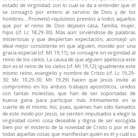
estado de virginidad; con lo cual se da a entender que él
se consagró por entero al servicio de Dios y de los
hombres… Prometió riquísimos premios a todos aquellos
que por el reino de Dios dejasen casa, familia, mujer,
hijos (cf. Lc 18,29-30). Más aún: sirviéndose de palabras
misteriosas y que despiertan expectación, aconsejó un
ideal mejor consistente en que alguien, movido por una
gracia especial (cf. Mt 19,11), se consagre en virginidad al
reino de los cielos. La causa de que alguien apetezca este
don es el reino de los cielos (cf. Mt 19,12); igualmente este
mismo reino, evangelio y nombre de Cristo (cf. Lc 19,29-
30; Mc 10,29-30; Mt 19,29) hacen que Jesús invite al
compromiso en los arduos trabajos apostólicos, unidos
con tantas molestias, que han de ser soportadas de
buena gana para participar más íntimamente en la
suerte de él mismo. Así, pues, quienes han sido llamados
de este modo por Jesús, se sienten impulsados a elegir la
virginidad como cosa deseable y digna de ser escogida
bien por el misterio de la novedad de Cristo o por el de
todas aquellas cosas que manifiestan quién es él y cuál su