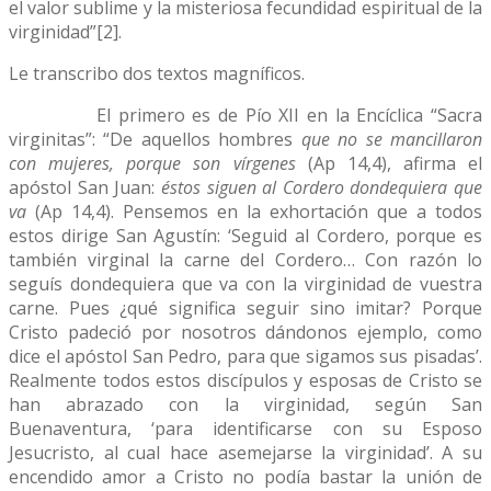
el valor sublime y la misteriosa fecundidad espiritual de la
virginidad”[2].
Le transcribo dos textos magníficos.
El primero es de Pío XII en la Encíclica “Sacra
virginitas”: “De aquellos hombres
que no se mancillaron
con mujeres, porque son vírgenes
(Ap 14,4), afirma el
apóstol San Juan:
éstos siguen al Cordero dondequiera que
va
(Ap 14,4). Pensemos en la exhortación que a todos
estos dirige San Agustín: ‘Seguid al Cordero, porque es
también virginal la carne del Cordero… Con razón lo
seguís dondequiera que va con la virginidad de vuestra
carne. Pues ¿qué significa seguir sino imitar? Porque
Cristo padeció por nosotros dándonos ejemplo, como
dice el apóstol San Pedro, para que sigamos sus pisadas’.
Realmente todos estos discípulos y esposas de Cristo se
han abrazado con la virginidad, según San
Buenaventura, ‘para identificarse con su Esposo
Jesucristo, al cual hace asemejarse la virginidad’. A su
encendido amor a Cristo no podía bastar la unión de