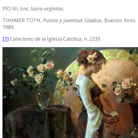
PÍO XII, Enc.
Sacra virginitas
.
TIHAMER TOTH,
Pureza y juventud
, Gladius, Buenos Aires
1989.
[1]
Catecismo de la Iglesia Católica, n. 2339.