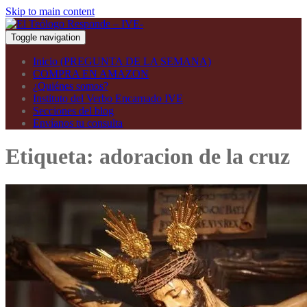
Skip to main content
Toggle navigation
Inicio (PREGUNTA DE LA SEMANA)
COMPRA EN AMAZON
¿Quiénes somos?
Instituto del Verbo Encarnado IVE
Secciones del blog
Envíanos tu consulta
Etiqueta:
adoracion de la cruz