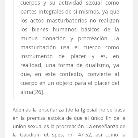
cuerpos y su actividad sexual como
partes integrales de sí mismos, ya que
los actos masturbatorios no realizan
los bienes humanos básicos de la
mutua donación y procreación. La
masturbación usa el cuerpo como
instrumento de placer y es, en
realidad, una forma de dualismo, ya
que, en este contexto, convierte al
cuerpo en un objeto para el placer del
alma[26].
Además la enseñanza [de la Iglesia] no se basa
en la premisa estoica de que el único fin de la
unión sexual es la procreación. La enseñanza de
la Gaudium et spes, nn. 47-52, así como la