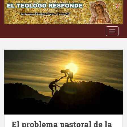
S
k
i
p
t
TOGGLE
o
m
a
i
n
c
o
n
t
e
n
t
El problema pastoral de la