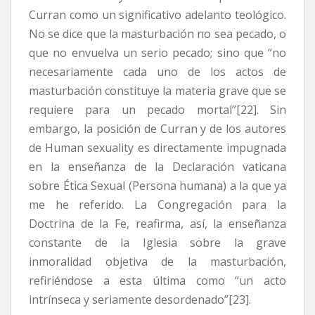
Curran como un significativo adelanto teológico.
No se dice que la masturbación no sea pecado, o
que no envuelva un serio pecado; sino que “no
necesariamente cada uno de los actos de
masturbación constituye la materia grave que se
requiere para un pecado mortal”[22]. Sin
embargo, la posición de Curran y de los autores
de Human sexuality es directamente impugnada
en la enseñanza de la Declaración vaticana
sobre Ética Sexual (Persona humana) a la que ya
me he referido. La Congregación para la
Doctrina de la Fe, reafirma, así, la enseñanza
constante de la Iglesia sobre la grave
inmoralidad objetiva de la masturbación,
refiriéndose a esta última como “un acto
intrínseca y seriamente desordenado”[23].