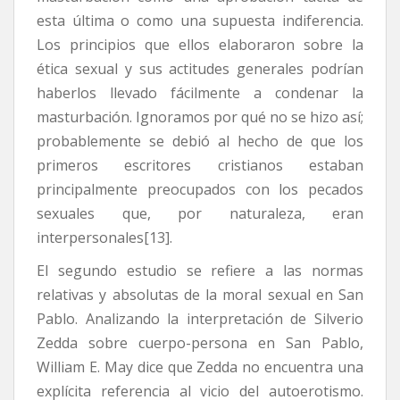
esta última o como una supuesta indiferencia.
Los principios que ellos elaboraron sobre la
ética sexual y sus actitudes generales podrían
haberlos llevado fácilmente a condenar la
masturbación. Ignoramos por qué no se hizo así;
probablemente se debió al hecho de que los
primeros escritores cristianos estaban
principalmente preocupados con los pecados
sexuales que, por naturaleza, eran
interpersonales[13].
El segundo estudio se refiere a las normas
relativas y absolutas de la moral sexual en San
Pablo. Analizando la interpretación de Silverio
Zedda sobre cuerpo-persona en San Pablo,
William E. May dice que Zedda no encuentra una
explícita referencia al vicio del autoerotismo.