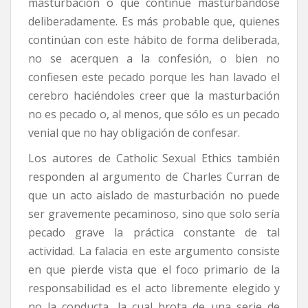
masturbación o que continúe masturbándose
deliberadamente. Es más probable que, quienes
continúan con este hábito de forma deliberada,
no se acerquen a la confesión, o bien no
confiesen este pecado porque les han lavado el
cerebro haciéndoles creer que la masturbación
no es pecado o, al menos, que sólo es un pecado
venial que no hay obligación de confesar.
Los autores de Catholic Sexual Ethics también
responden al argumento de Charles Curran de
que un acto aislado de masturbación no puede
ser gravemente pecaminoso, sino que solo sería
pecado grave la práctica constante de tal
actividad. La falacia en este argumento consiste
en que pierde vista que el foco primario de la
responsabilidad es el acto libremente elegido y
no la conducta, la cual brota de una serie de