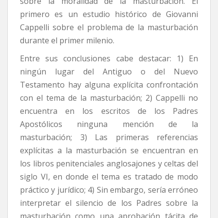
sobre la moralidad de la masturbación. El
primero es un estudio histórico de Giovanni
Cappelli sobre el problema de la masturbación
durante el primer milenio.
Entre sus conclusiones cabe destacar: 1) En
ningún lugar del Antiguo o del Nuevo
Testamento hay alguna explícita confrontación
con el tema de la masturbación; 2) Cappelli no
encuentra en los escritos de los Padres
Apostólicos ninguna mención de la
masturbación; 3) Las primeras referencias
explícitas a la masturbación se encuentran en
los libros penitenciales anglosajones y celtas del
siglo VI, en donde el tema es tratado de modo
práctico y jurídico; 4) Sin embargo, sería erróneo
interpretar el silencio de los Padres sobre la
masturbación como una aprobación tácita de