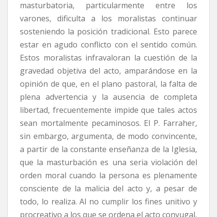
masturbatoria, particularmente entre los
varones, dificulta a los moralistas continuar
sosteniendo la posición tradicional. Esto parece
estar en agudo conflicto con el sentido común.
Estos moralistas infravaloran la cuestión de la
gravedad objetiva del acto, amparándose en la
opinión de que, en el plano pastoral, la falta de
plena advertencia y la ausencia de completa
libertad, frecuentemente impide que tales actos
sean mortalmente pecaminosos. El P. Farraher,
sin embargo, argumenta, de modo convincente,
a partir de la constante enseñanza de la Iglesia,
que la masturbación es una seria violación del
orden moral cuando la persona es plenamente
consciente de la malicia del acto y, a pesar de
todo, lo realiza. Al no cumplir los fines unitivo y
procreativo a los que se ordena el acto conyugal,