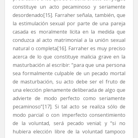
constituye un acto pecaminoso y seriamente
desordenado[15]. Farraher señala, también, que
la estimulación sexual por parte de una pareja
casada es moralmente lícita en la medida que
conduzca al acto matrimonial a la unión sexual
natural o completa[16]. Farraher es muy preciso
acerca de lo que constituye malicia grave en la
masturbación al escribir: “para que una persona
sea formalmente culpable de un pecado mortal
de masturbación, su acto debe ser el fruto de
una elección plenamente deliberada de algo que
advierte de modo perfecto como seriamente
pecaminoso”[17]. Si tal acto se realiza sólo de
modo parcial o con imperfecto consentimiento
de la voluntad, será pecado venial; y “si no
hubiera elección libre de la voluntad tampoco