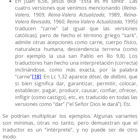
En Juan 6,56, Jesús dice “Ésta es mi
sarka
”. Las
cuatro versiones que venimos mencionando (
Reina-
Valera
, 1909;
Reina-Valera Actualizada
, 1989,
Reina-
Valera Revisada
, 1960;
Reina-Valera Actualizada
, 1995)
traducen “carne” (al igual que las versiones
católicas); pero de hecho el término griego “sark”,
admite otras acepciones como carne, cuerpo físico,
naturaleza humana, descendencia terrena (como
por ejemplo la usa san Pablo en Ro 9,8). Los
traductores han hecho una interpretación (correcta)
inclinándose, como más exacta, por la palabra
“carne”
[18]
. En Lc 1,32 aparece
dôsei
, de
dídômi
, que
si bien significa dar, garantizar, permitir, colocar,
establecer, pagar, producir, causar, confiar, ofrecer,
infligir (como castigo), etc., es traducido en todas las
versiones como “dar” (“el Señor Dios le dará”). Etc.
Se podrían multiplicar los ejemplos. Algunas variantes
son mínimas, otras no tanto, pero demuestran que el
traductor es un “intérprete”, y no puede ser de otro
modo.