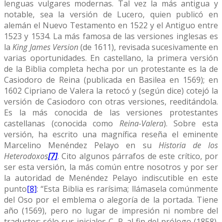
lenguas vulgares modernas. Tal vez la más antigua y
notable, sea la versión de Lucero, quien publicó en
alemán el Nuevo Testamento en 1522 y el Antiguo entre
1523 y 1534. La más famosa de las versiones inglesas es
la
King James Version
(de 1611), revisada sucesivamente en
varias oportunidades. En castellano, la primera versión
de la Biblia completa hecha por un protestante es la de
Casiodoro de Reina (publicada en Basilea en 1569); en
1602 Cipriano de Valera la retocó y (según dice) cotejó la
versión de Casiodoro con otras versiones, reeditándola.
Es la más conocida de las versiones protestantes
castellanas (conocida como
Reina-Valera
). Sobre esta
versión, ha escrito una magnífica reseña el eminente
Marcelino Menéndez Pelayo en su
Historia de los
Heterodoxos
[7]
. Cito algunos párrafos de este crítico, por
ser esta versión, la más común entre nosotros y por ser
la autoridad de Menéndez Pelayo indiscutible en este
punto
[8]
: “Esta Biblia es rarísima; llámasela comúnmente
del Oso por el emblema o alegoría de la portada. Tiene
año (1569), pero no lugar de impresión ni nombre del
traductor; sólo sus iniciales C. R. al fin del prólogo (1858).