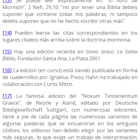
[13]
Se puede leer expresamente en “El libro de
Mormón”, 2 Nefi, 29,10: “no por tener una Biblia debéis
suponer que contiene todas mis palabras; ni tampoco
debéis suponer que no he hecho escribir otras más”.
[14]
Pueden leerse las citas correspondientes en los
lugares citados más arriba sobre la doctrina mormona.
[15]
Hay una edición reciente en tomo único:
La Santa
Biblia
, Fundación Santa Ana, La Plata 2001.
[16]
La edición (en curso) está siendo publicada en forma
de cuadernillos por Ignatius Press; Hahn ha trabajado en
colaboración con Curtis Mitch.
[17]
La famosa edición del “Novum Testamentum
Graece”, de Nestle y Aland, editado por Deutsche
Bibelgesellschaft Suttgart, con numerosas ediciones,
tiene a pie de cada página las numerosas variantes de
algunas palabras que se encuentran en los antiguos
códices; los editores han debido elegir por las variantes
más seguras, lo que exige un trabajo de interpretación.