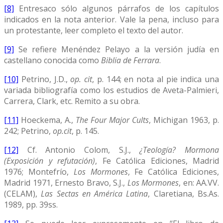
[8]
Entresaco sólo algunos párrafos de los capítulos
indicados en la nota anterior. Vale la pena, incluso para
un protestante, leer completo el texto del autor.
[9]
Se refiere Menéndez Pelayo a la versión judía en
castellano conocida como
Biblia de Ferrara
.
[10]
Petrino, J.D.,
op. cit
, p. 144; en nota al pie indica una
variada bibliografía como los estudios de Aveta-Palmieri,
Carrera, Clark, etc. Remito a su obra.
[11]
Hoeckema, A.,
The Four Major Cults
, Michigan 1963, p.
242; Petrino,
op.cit
, p. 145.
[12]
Cf. Antonio Colom, S.J.,
¿Teología? Mormona
(Exposición y refutación)
, Fe Católica Ediciones, Madrid
1976; Montefrío,
Los
Mormones
, Fe Católica Ediciones,
Madrid 1971, Ernesto Bravo, S.J.,
Los Mormones
, en: AA.VV.
(CELAM),
Las Sectas en América Latina
, Claretiana, Bs.As.
1989, pp. 39ss.