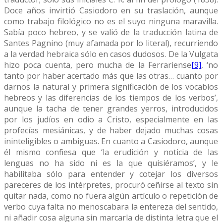
Doce años invirtió Casiodoro en su traslación, aunque
como trabajo filológico no es el suyo ninguna maravilla.
Sabía poco hebreo, y se valió de la traducción latina de
Santes Pagnino (muy afamada por lo literal), recurriendo
a la verdad hebraica sólo en casos dudosos. De la Vulgata
hizo poca cuenta, pero mucha de la Ferrariense
[9]
, ‘no
tanto por haber acertado más que las otras… cuanto por
darnos la natural y primera significación de los vocablos
hebreos y las diferencias de los tiempos de los verbos’,
aunque la tacha de tener grandes yerros, introducidos
por los judíos en odio a Cristo, especialmente en las
profecías mesiánicas, y de haber dejado muchas cosas
ininteligibles o ambiguas. En cuanto a Casiodoro, aunque
él mismo confiesa que ‘la erudición y noticia de las
lenguas no ha sido ni es la que quisiéramos’, y le
habilitaba sólo para entender y cotejar los diversos
pareceres de los intérpretes, procuró ceñirse al texto sin
quitar nada, como no fuera algún artículo o repetición de
verbo cuya falta no menoscabara la entereza del sentido,
ni añadir cosa alguna sin marcarla de distinta letra que el