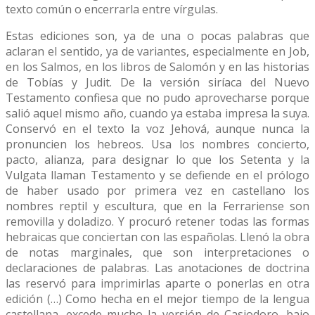
texto común o encerrarla entre vírgulas.
Estas ediciones son, ya de una o pocas palabras que
aclaran el sentido, ya de variantes, especialmente en Job,
en los Salmos, en los libros de Salomón y en las historias
de Tobías y Judit. De la versión siríaca del Nuevo
Testamento confiesa que no pudo aprovecharse porque
salió aquel mismo año, cuando ya estaba impresa la suya.
Conservó en el texto la voz Jehová, aunque nunca la
pronuncien los hebreos. Usa los nombres concierto,
pacto, alianza, para designar lo que los Setenta y la
Vulgata llaman Testamento y se defiende en el prólogo
de haber usado por primera vez en castellano los
nombres reptil y escultura, que en la Ferrariense son
removilla y doladizo. Y procuró retener todas las formas
hebraicas que conciertan con las españolas. Llenó la obra
de notas marginales, que son interpretaciones o
declaraciones de palabras. Las anotaciones de doctrina
las reservó para imprimirlas aparte o ponerlas en otra
edición (…) Como hecha en el mejor tiempo de la lengua
castellana, excede mucho la versión de Casiodoro, bajo