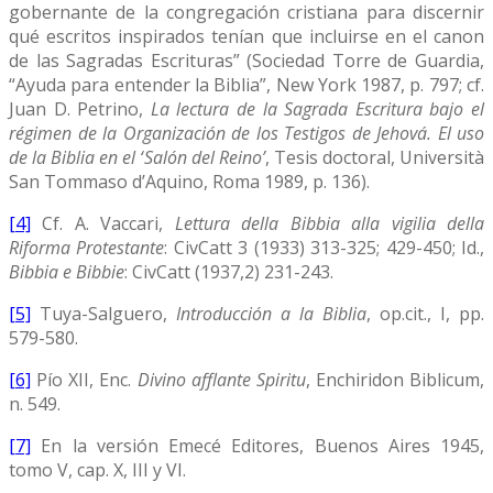
gobernante de la congregación cristiana para discernir
qué escritos inspirados tenían que incluirse en el canon
de las Sagradas Escrituras” (Sociedad Torre de Guardia,
“Ayuda para entender la Biblia”, New York 1987, p. 797; cf.
Juan D. Petrino,
La lectura de la Sagrada Escritura bajo el
régimen de la Organización de los Testigos de Jehová. El uso
de la Biblia en el ‘Salón del Reino’
, Tesis doctoral, Università
San Tommaso d’Aquino, Roma 1989, p. 136).
[4]
Cf. A. Vaccari,
Lettura della Bibbia alla vigilia della
Riforma Protestante
: CivCatt 3 (1933) 313-325; 429-450; Id.,
Bibbia e Bibbie
: CivCatt (1937,2) 231-243.
[5]
Tuya-Salguero,
Introducción a la Biblia
, op.cit., I, pp.
579-580.
[6]
Pío XII, Enc.
Divino afflante Spiritu
, Enchiridon Biblicum,
n. 549.
[7]
En la versión Emecé Editores, Buenos Aires 1945,
tomo V, cap. X, III y VI.