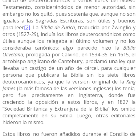
calificó de deuterocanónicos a varios libros del Nuevo
Testamento, considerándolos de menor autoridad, sin
embargo no los quitó, pues sostenía que, aunque no son
iguales a las Sagradas Escrituras, son útiles y buenos
para leer
[2]
. La
Biblia de Zurich
, traducida por Zwinglio y
otros (1527-29), incluía los libros deuterocanónicos como
útiles aunque los relegaba al último volumen y no los
consideraba canónicos; algo parecido hizo la
Biblia
Olivetana,
prologada por Calvino, en 1534-35. En 1615, el
arzobispo anglicano de Cantebury, proclamó una ley que
llevaba un castigo de un año de cárcel, para cualquier
persona que publicara la Biblia sin los siete libros
deuterocanónicos, ya que la versión original de la
King
James
(la más famosa de las versiones inglesas) los tenía;
pero fue precisamente en Inglaterra, donde fue
creciendo la oposición a estos libros, y en 1827 la
“Sociedad Británica y Extranjera de la Biblia” los omitió
completamente en su Biblia. Luego, otras editoriales
hicieron lo mismo.
Estos libros no fueron añadidos durante el Concilio de