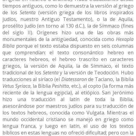
tiempos antiguos, como lo demuestra la versión al griego
de los
Setenta
(versión griega de los libros inspirados
judíos, nuestro Antiguo Testamento), o la de Aquila,
prosélito judío (en torno al 130 d.C.), la de Símmaco (fines
del siglo II). Orígenes hizo una de las obras más
monumentales de la antigüedad, conocida como
Hexapla
Biblia
porque el texto estaba dispuesto en seis columnas
que comprendían: el texto consonántico hebreo en
caracteres hebreos, el hebreo trascrito en caracteres
griegos, la versión de Aquila, la de Símmaco, el texto
tradicional de los
Setenta
y la versión de Teodoción. Hubo
traducciones al siríaco (el
Diatessaron
de Taciano, la Biblia
Vetus Syriaca
, la Biblia
Peshitta
, etc.), al copto (la forma más
reciente de la lengua egipcia), al etiópico. San Jerónimo
hizo una traducción al latín de toda la Biblia,
asesorándose por maestros judíos para su traducción de
los textos hebreos, conocida como Vulgata. Mientras el
mundo occidental cristiano se manejó en griego como
lengua franca, y luego en latín, el uso de los textos
bíblicos en estas lenguas no ofreció dificultad; pero con la