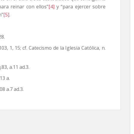
ara reinar con ellos”
[4]
y “para ejercer sobre
n”
[5]
.
28.
, 1, 15; cf. Catecismo de la Iglesia Católica, n.
3, a.11 ad.3.
13 a.
8 a.7 ad.3.