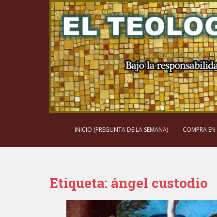
S
k
i
p
t
o
m
a
i
n
c
o
INICIO (PREGUNTA DE LA SEMANA)
COMPRA EN
n
t
e
n
Etiqueta:
ángel custodio
t