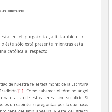
a un comentario
ta en el purgatorio ¿allí también lo
o éste sólo está presente mientras está
ina católica al respecto?
dad de nuestra fe; el testimonio de la Escritura
Tradición”
[1]
. Como sabemos el término ángel
 naturaleza de estos seres, sino su oficio. Si
e es un espíritu; si preguntas por lo que hace,
 proviene del latín angelus, y este del griego