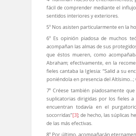
fácil de comprender mediante el influ
sentidos interiores y exteriores.
5º Nos asisten particularmente en la h
6º Es opinión piadosa de muchos teó
acompañan las almas de sus protegidos 
que éstos mueren, como acompañaban
Abraham; efectivamente, en la recome
fieles cantaba la Iglesia: “Salid a su e
poniéndola en presencia del Altísimo…; 
7º Créese también piadosamente que 
suplicatorias dirigidas por los fieles
encuentran todavía en el purgator
socorridas”
[3]
; de hecho, las súplicas 
de las más efectivas.
8º Por último, acompañarán eternamente