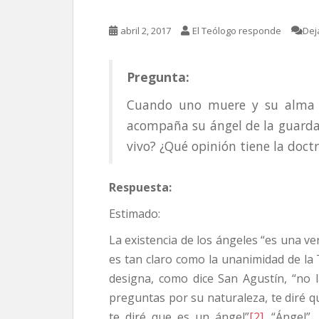
abril 2, 2017
El Teólogo responde
Dej
Pregunta:
Cuando uno muere y su alma es
acompaña su ángel de la guarda 
vivo? ¿Qué opinión tiene la doctr
Respuesta:
Estimado:
La existencia de los ángeles “es una ver
es tan claro como la unanimidad de la 
designa, como dice San Agustín, “no la
preguntas por su naturaleza, te diré qu
te diré que es un ángel”
[2]
. “Ángel”,