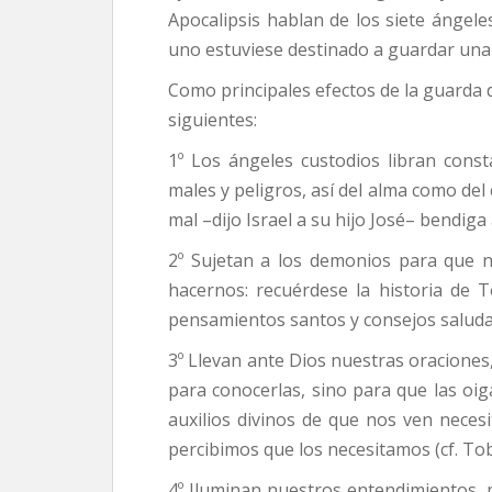
Apocalipsis hablan de los siete ángeles
uno estuviese destinado a guardar una 
Como principales efectos de la guarda
siguientes:
1º Los ángeles custodios libran con
males y peligros, así del alma como del
mal –dijo Israel a su hijo José– bendiga
2º Sujetan a los demonios para que 
hacernos: recuérdese la historia de 
pensamientos santos y consejos saludable
3º Llevan ante Dios nuestras oraciones
para conocerlas, sino para que las oi
auxilios divinos de que nos ven neces
percibimos que los necesitamos (cf. Tob 
4º Iluminan nuestros entendimientos