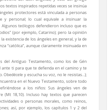
los textos inspirados repetidas veces se insinúa
ángeles protectores está vinculada a personas
e y personal; lo cual equivale a insinuar la
. Algunos teólogos defendieron incluso que es
todios” (por ejemplo, Catarino); pero la opinión
a existencia de los ángeles en general, y la de
nza “católica”, aunque claramente insinuada en
os del Antiguo Testamento, como los de Gén
 ante ti para que te defienda en el camino y te
o. Obedécele y escucha su voz, no le resistas…);
 encuentra en el Nuevo Testamento, sobre todo
efiriéndose a los niños: Sus ángeles ven de
re (Mt 18,10). Incluso hay textos que parecen
lectividades o personas morales, como reinos,
ones; así, por ejemplo, los capítulos 1 y 2 del