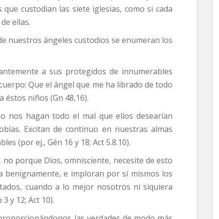
 que custodian las siete iglesias, como si cada
de ellas.
 de nuestros ángeles custodios se enumeran los
stantemente a sus protegidos de innumerables
 cuerpo: Que el ángel que me ha librado de todo
 a éstos niños (Gn 48,16).
no nos hagan todo el mal que ellos desearían
Tobías. Excitan de continuo en nuestras almas
s (por ej., Gén 16 y 18; Act 5.8.10).
, no porque Dios, omnisciente, necesite de esto
ga benignamente, e imploran por sí mismos los
itados, cuando a lo mejor nosotros ni siquiera
3 y 12; Act 10).
, proporcionándonos las verdades de modo más