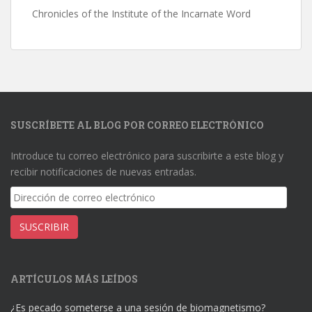
Chronicles of the Institute of the Incarnate Word
SUSCRÍBETE AL BLOG POR CORREO ELECTRÓNICO
Introduce tu correo electrónico para suscribirte a este blog y
recibir notificaciones de nuevas entradas.
Dirección
de
correo
SUSCRIBIR
electrónico
ARTÍCULOS MÁS LEÍDOS
¿Es pecado someterse a una sesión de biomagnetismo?