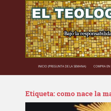
S
k
i
p
t
o
m
a
i
n
c
o
INICIO (PREGUNTA DE LA SEMANA)
COMPRA EN
n
t
e
n
Etiqueta:
como nace la m
t