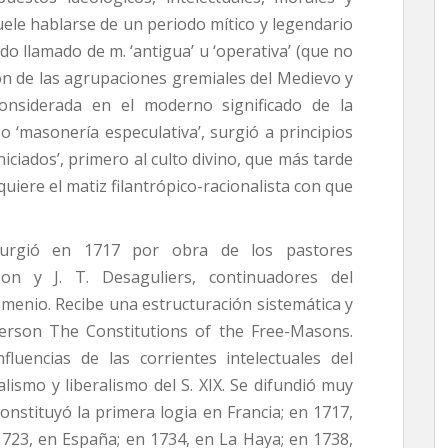
uele hablarse de un periodo mítico y legendario
do llamado de m. ‘antigua’ u ‘operativa’ (que no
ón de las agrupaciones gremiales del Medievo y
 considerada en el moderno significado de la
 ‘masonería especulativa’, surgió a principios
‘iniciados’, primero al culto divino, que más tarde
dquiere el matiz filantrópico-racionalista con que
surgió en 1717 por obra de los pastores
on y J. T. Desaguliers, continuadores del
menio. Recibe una estructuración sistemática y
derson The Constitutions of the Free-Masons.
fluencias de las corrientes intelectuales del
alismo y liberalismo del S. XIX. Se difundió muy
nstituyó la primera logia en Francia; en 1717,
1723, en España; en 1734, en La Haya; en 1738,