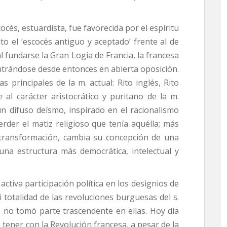
océs, estuardista, fue favorecida por el espíritu
ito el ‘escocés antiguo y aceptado’ frente al de
 al fundarse la Gran Logia de Francia, la francesa
ntrándose desde entonces en abierta oposición.
s principales de la m. actual: Rito inglés, Rito
e al carácter aristocrático y puritano de la m.
un difuso deísmo, inspirado en el racionalismo
rder el matiz religioso que tenía aquélla; más
transformación, cambia su concepción de una
 una estructura más democrática, intelectual y
tiva participación política en los designios de
si totalidad de las revoluciones burguesas del s.
 m. no tomó parte trascendente en ellas. Hoy día
 tener con la Revolución francesa, a pesar de la