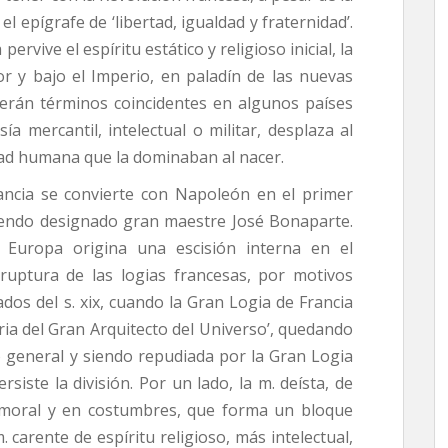
l epígrafe de ‘libertad, igualdad y fraternidad’.
rvive el espíritu estático y religioso inicial, la
or y bajo el Imperio, en paladín de las nuevas
 serán términos coincidentes en algunos países
ía mercantil, intelectual o militar, desplaza al
idad humana que la dominaban al nacer.
ancia se convierte con Napoleón en el primer
siendo designado gran maestre José Bonaparte.
 Europa origina una escisión interna en el
 ruptura de las logias francesas, por motivos
dos del s. xix, cuando la Gran Logia de Francia
oria del Gran Arquitecto del Universo’, quedando
 general y siendo repudiada por la Gran Logia
siste la división. Por un lado, la m. deísta, de
n moral y en costumbres, que forma un bloque
. carente de espíritu religioso, más intelectual,