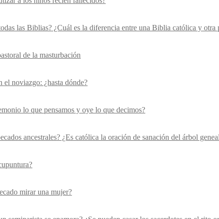
izar a los niños recién fallecidos?
odas las Biblias? ¿Cuál es la diferencia entre una Biblia católica y otra 
astoral de la masturbación
n el noviazgo: ¿hasta dónde?
emonio lo que pensamos y oye lo que decimos?
pecados ancestrales? ¿Es católica la oración de sanación del árbol gene
cupuntura?
ecado mirar una mujer?