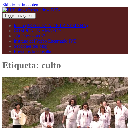
Skip to main content
Toggle navigation
Inicio (PREGUNTA DE LA SEMANA)
COMPRA EN AMAZON
¿Quiénes somos?
Instituto del Verbo Encarnado IVE
Secciones del blog
Envíanos tu consulta
Etiqueta:
culto