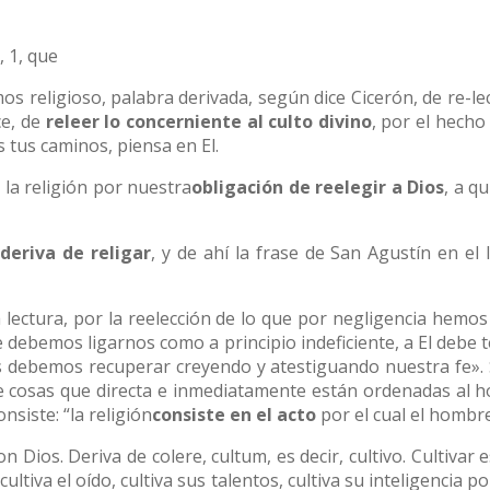
, 1, que
os religioso, palabra derivada, según dice Cicerón, de re-le
ce, de
releer lo concerniente al culto divino
, por el hecho
 tus caminos, piensa en El.
la religión por nuestra
obligación de reelegir a Dios
, a q
deriva de religar
, y de ahí la frase de San Agustín en el l
a lectura, por la reelección de lo que por negligencia hemos
 debemos ligarnos como a principio indeficiente, a El debe t
ros debemos recuperar creyendo y atestiguando nuestra fe».
 cosas que directa e inmediatamente están ordenadas al hon
nsiste: “la religión
consiste en el acto
por el cual el homb
on Dios. Deriva de colere, cultum, es decir, cultivo. Cultivar
ultiva el oído, cultiva sus talentos, cultiva su inteligencia 