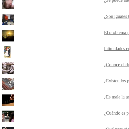
¿Se puede baut
¿Son iguales t
El problema p
Intimidades e
¿Conoce el d
¿Existen los 
¿Es mala la a
¿Cuándo es p