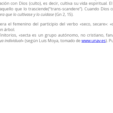
ción con Dios (culto), es decir, cultiva su vida espiritual. E
 aquello que lo trasciende(“trans-scandere”). Cuando Dios 
ra que lo cultivase y lo cuidase
(Gn 2, 15).
 era el femenino del participio del verbo «seco, secare»: 
n árbol.
finitorios, «secta es un grupo autónomo, no cristiano, faná
ya individual
» (según Luis Moya, tomado de
www.unav.es
). 