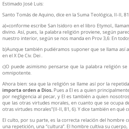
Estimado José Luis:
Santo Tomás de Aquino, dice en la Suma Teológica, II-II, 81
a)«conforme escribe San Isidoro en el libro Etymol., llamam
divino. Así, pues, la palabra religión proviene, según pare
nuestro interior, según se nos manda en Prov 3,6: En todos
b)Aunque también pudiéramos suponer que se llama así a 
en el X De Civ. Dei .
c)O puede asimismo pensarse que la palabra religión se
omnipotente.
Ahora bien: sea que la religión se llame así por la repetid
importa orden a Dios.
Pues a El es a quien principalmente
por negligencia al pecar, y El es también a quien nosot
que las otras virtudes morales, en cuanto que se ocupa de
otras virtudes morales”(II-II, 81, 6). Y dice también en qué co
El culto, por su parte, es la correcta relación del hombre c
una repetición, una “cultura”. El hombre cultiva su cuerpo, c