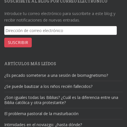
SUSCRÍBETE AL BLOG POR CORREO ELECTRÓNICO
Introduce tu correo electrónico para suscribirte a este blog y
recibir notificaciones de nuevas entradas.
Dirección
de
correo
SUSCRIBIR
electrónico
ARTÍCULOS MÁS LEÍDOS
¿Es pecado someterse a una sesión de biomagnetismo?
¿Se puede bautizar a los niños recién fallecidos?
¿Son iguales todas las Biblias? ¿Cuál es la diferencia entre una
Biblia católica y otra protestante?
El problema pastoral de la masturbación
Intimidades en el noviazgo: ¿hasta dónde?