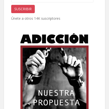
de
correo
SUSCRIBIR
electrónico
Únete a otros 14K suscriptores