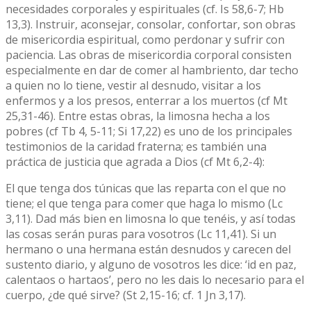
necesidades corporales y espirituales (cf. Is 58,6-7; Hb
13,3). Instruir, aconsejar, consolar, confortar, son obras
de misericordia espiritual, como perdonar y sufrir con
paciencia. Las obras de misericordia corporal consisten
especialmente en dar de comer al hambriento, dar techo
a quien no lo tiene, vestir al desnudo, visitar a los
enfermos y a los presos, enterrar a los muertos (cf Mt
25,31-46). Entre estas obras, la limosna hecha a los
pobres (cf Tb 4, 5-11; Si 17,22) es uno de los principales
testimonios de la caridad fraterna; es también una
práctica de justicia que agrada a Dios (cf Mt 6,2-4):
El que tenga dos túnicas que las reparta con el que no
tiene; el que tenga para comer que haga lo mismo (Lc
3,11). Dad más bien en limosna lo que tenéis, y así todas
las cosas serán puras para vosotros (Lc 11,41). Si un
hermano o una hermana están desnudos y carecen del
sustento diario, y alguno de vosotros les dice: ‘id en paz,
calentaos o hartaos’, pero no les dais lo necesario para el
cuerpo, ¿de qué sirve? (St 2,15-16; cf. 1 Jn 3,17).