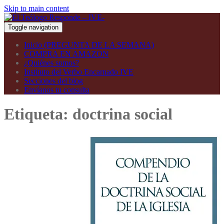
Skip to main content
Toggle navigation
Inicio (PREGUNTA DE LA SEMANA)
COMPRA EN AMAZON
¿Quiénes somos?
Instituto del Verbo Encarnado IVE
Secciones del blog
Envíanos tu consulta
Etiqueta:
doctrina social