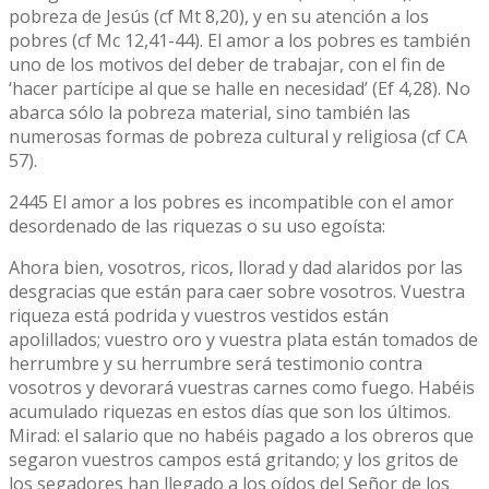
pobreza de Jesús (cf Mt 8,20), y en su atención a los
pobres (cf Mc 12,41-44). El amor a los pobres es también
uno de los motivos del deber de trabajar, con el fin de
‘hacer partícipe al que se halle en necesidad’ (Ef 4,28). No
abarca sólo la pobreza material, sino también las
numerosas formas de pobreza cultural y religiosa (cf CA
57).
2445 El amor a los pobres es incompatible con el amor
desordenado de las riquezas o su uso egoísta:
Ahora bien, vosotros, ricos, llorad y dad alaridos por las
desgracias que están para caer sobre vosotros. Vuestra
riqueza está podrida y vuestros vestidos están
apolillados; vuestro oro y vuestra plata están tomados de
herrumbre y su herrumbre será testimonio contra
vosotros y devorará vuestras carnes como fuego. Habéis
acumulado riquezas en estos días que son los últimos.
Mirad: el salario que no habéis pagado a los obreros que
segaron vuestros campos está gritando; y los gritos de
los segadores han llegado a los oídos del Señor de los