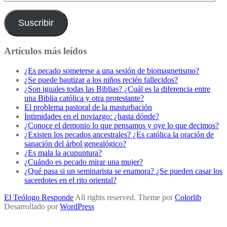
de
correo
electrónico
Suscribir
Artículos más leídos
¿Es pecado someterse a una sesión de biomagnetismo?
¿Se puede bautizar a los niños recién fallecidos?
¿Son iguales todas las Biblias? ¿Cuál es la diferencia entre
una Biblia católica y otra protestante?
El problema pastoral de la masturbación
Intimidades en el noviazgo: ¿hasta dónde?
¿Conoce el demonio lo que pensamos y oye lo que decimos?
¿Existen los pecados ancestrales? ¿Es católica la oración de
sanación del árbol genealógico?
¿Es mala la acupuntura?
¿Cuándo es pecado mirar una mujer?
¿Qué pasa si un seminarista se enamora? ¿Se pueden casar los
sacerdotes en el rito oriental?
El Teólogo Responde
All rights reserved. Theme por
Colorlib
Desarrollado por
WordPress