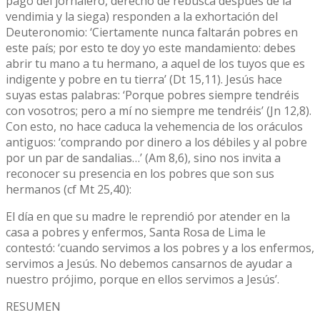
pago del jornalero, derecho de rebusca después de la
vendimia y la siega) responden a la exhortación del
Deuteronomio: ‘Ciertamente nunca faltarán pobres en
este país; por esto te doy yo este mandamiento: debes
abrir tu mano a tu hermano, a aquel de los tuyos que es
indigente y pobre en tu tierra’ (Dt 15,11). Jesús hace
suyas estas palabras: ‘Porque pobres siempre tendréis
con vosotros; pero a mí no siempre me tendréis’ (Jn 12,8).
Con esto, no hace caduca la vehemencia de los oráculos
antiguos: ‘comprando por dinero a los débiles y al pobre
por un par de sandalias…’ (Am 8,6), sino nos invita a
reconocer su presencia en los pobres que son sus
hermanos (cf Mt 25,40):
El día en que su madre le reprendió por atender en la
casa a pobres y enfermos, Santa Rosa de Lima le
contestó: ‘cuando servimos a los pobres y a los enfermos,
servimos a Jesús. No debemos cansarnos de ayudar a
nuestro prójimo, porque en ellos servimos a Jesús’.
RESUMEN