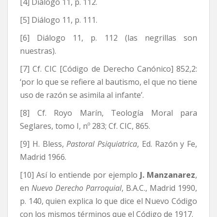
[4] Diálogo 11, p. 112.
[5] Diálogo 11, p. 111.
[6] Diálogo 11, p. 112 (las negrillas son
nuestras).
[7] Cf. CIC [Código de Derecho Canónico] 852,2:
‘por lo que se refiere al bautismo, el que no tiene
uso de razón se asimila al infante’.
[8] Cf. Royo Marín, Teología Moral para
Seglares, tomo I, nº 283; Cf. CIC, 865.
[9] H. Bless,
Pastoral Psiquiatrica
, Ed. Razón y Fe,
Madrid 1966.
[10] Así lo entiende por ejemplo
J. Manzanarez
,
en
Nuevo Derecho Parroquial
, B.A.C., Madrid 1990,
p. 140, quien explica lo que dice el Nuevo Código
con los mismos términos que el Código de 1917.