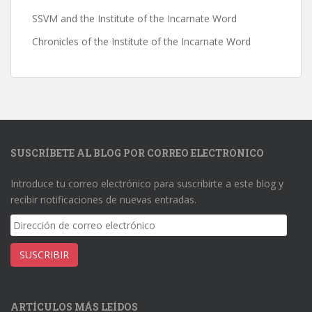
SSVM and the Institute of the Incarnate Word
Chronicles of the Institute of the Incarnate Word
SUSCRÍBETE AL BLOG POR CORREO ELECTRÓNICO
Introduce tu correo electrónico para suscribirte a este blog y
recibir notificaciones de nuevas entradas.
Dirección
de
correo
SUSCRIBIR
electrónico
ARTÍCULOS MÁS LEÍDOS