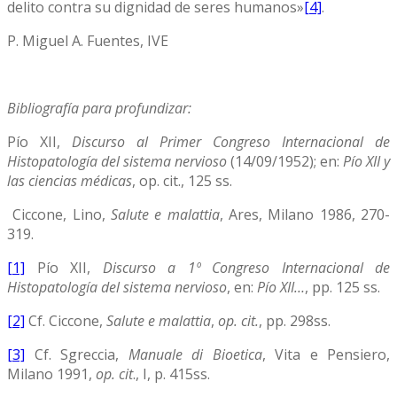
delito contra su dignidad de seres humanos»
[4]
.
P. Miguel A. Fuentes, IVE
Bibliografía para profundizar:
Pío XII,
Discurso al Primer Congreso Internacional de
Histopatología del sistema nervioso
(14/09/1952); en:
Pío XII y
las ciencias médicas
, op. cit., 125 ss.
Ciccone, Lino,
Salute e malattia
, Ares, Milano 1986, 270-
319.
[1]
Pío XII,
Discurso a 1º Congreso Internacional de
Histopatología del sistema nervioso
, en:
Pío XII…
, pp. 125 ss.
[2]
Cf. Ciccone,
Salute e malattia
,
op. cit.
, pp. 298ss.
[3]
Cf. Sgreccia,
Manuale di Bioetica
, Vita e Pensiero,
Milano 1991,
op. cit
., I, p. 415ss.