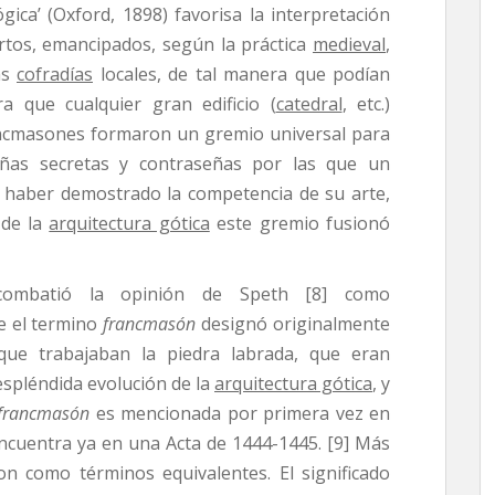
ógica’ (Oxford, 1898) favorisa la interpretación
tos, emancipados, según la práctica
medieval
,
as
cofradías
locales, de tal manera que podían
ra que cualquier gran edificio (
catedral
, etc.)
rancmasones formaron un gremio universal para
ñas secretas y contraseñas por las que un
r haber demostrado la competencia de su arte,
 de la
arquitectura gótica
este gremio fusionó
combatió la opinión de Speth [8] como
e el termino
francmasón
designó originalmente
que trabajaban la piedra labrada, que eran
espléndida evolución de la
arquitectura gótica
, y
francmasón
es mencionada por primera vez en
ncuentra ya en una Acta de 1444-1445. [9] Más
on como términos equivalentes. El significado