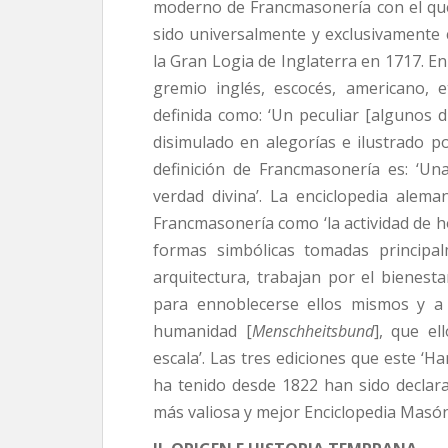
moderno de Francmasonería con el qu
sido universalmente y exclusivamente 
la Gran Logia de Inglaterra en 1717. En 
gremio inglés, escocés, americano, 
definida como: ‘Un peculiar [algunos di
disimulado en alegorías e ilustrado p
definición de Francmasonería es: ‘U
verdad divina’. La enciclopedia alem
Francmasonería como ‘la actividad de
formas simbólicas tomadas principal
arquitectura, trabajan por el bienes
para ennoblecerse ellos mismos y a 
humanidad [
Menschheitsbund
], que e
escala’. Las tres ediciones que este ‘
ha tenido desde 1822 han sido declar
más valiosa y mejor Enciclopedia Masón