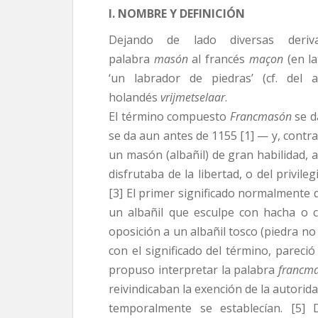
I. NOMBRE Y DEFINICIÓN
Dejando de lado diversas deriv
palabra
masón
al francés
maçon
(en l
‘un labrador de piedras’ (cf. del
holandés
vrijmetselaar
.
El término compuesto
Francmasón
se d
se da aun antes de 1155 [1] — y, contra
un masón (albañil) de gran habilidad,
disfrutaba de la libertad, o del privi
[3] El primer significado normalmente 
un albañil que esculpe con hacha o 
oposición a un albañil tosco (piedra no
con el significado del término, pareci
propuso interpretar la palabra
francm
reivindicaban la exención de la autorid
temporalmente se establecían. [5]