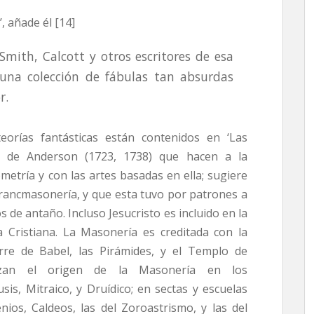
, añade él [14]
Smith, Calcott y otros escritores de esa
una colección de fábulas tan absurdas
r.
orías fantásticas están contenidos en ‘Las
’ de Anderson (1723, 1738) que hacen a la
etría y con las artes basadas en ella; sugiere
 Francmasonería, y que esta tuvo por patrones a
fos de antaño. Incluso Jesucristo es incluido en la
a Cristiana. La Masonería es creditada con la
rre de Babel, las Pirámides, y el Templo de
alizan el origen de la Masonería en los
usis, Mitraico, y Druídico; en sectas y escuelas
nios, Caldeos, las del Zoroastrismo, y las del