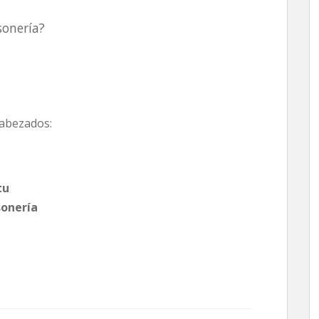
sonería?
cabezados:
itu
sonería