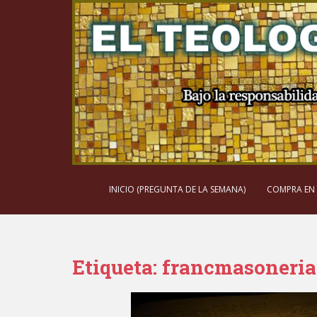
S
k
i
p
t
o
m
a
i
n
c
o
INICIO (PREGUNTA DE LA SEMANA)
COMPRA EN
n
t
e
n
Etiqueta:
francmasoneria
t