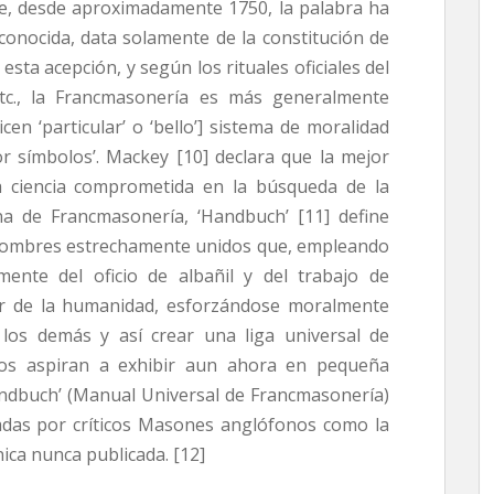
e, desde aproximadamente 1750, la palabra ha
conocida, data solamente de la constitución de
esta acepción, y según los rituales oficiales del
etc., la Francmasonería es más generalmente
cen ‘particular’ o ‘bello’] sistema de moralidad
or símbolos’. Mackey [10] declara que la mejor
na ciencia comprometida en la búsqueda de la
ana de Francmasonería, ‘Handbuch’ [11] define
 hombres estrechamente unidos que, empleando
mente del oficio de albañil y del trabajo de
tar de la humanidad, esforzándose moralmente
los demás y así crear una liga universal de
llos aspiran a exhibir aun ahora en pequeña
Handbuch’ (Manual Universal de Francmasonería)
adas por críticos Masones anglófonos como la
ica nunca publicada. [12]