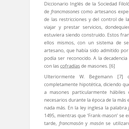
Diccionario Inglés de la Sociedad Filol
de
francmasones
como artesanos exper
de las restricciones y del control de l
viajar y prestar servicios, dondequie
estuviera siendo construido. Estos f
ellos mismos, con un sistema de se
artesano, que había sido admitido po
podía ser reconocido. A la decadencia
con las
cofradías
de masones. [6]
Ulteriormente W. Begemann [7] 
completamente hipotética, diciendo qu
a masones particularmente hábiles 
necesarios durante la época de la más 
nada más. En la ley inglesa la palabra
1495, mientras que ‘Frank-mason’ se e
tarde,
francmasón
y
masón
se utilizar