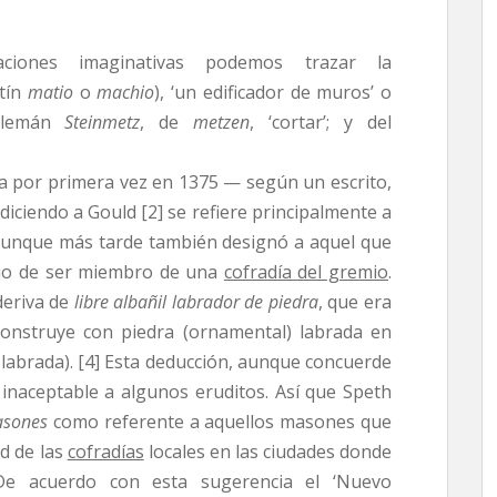
aciones imaginativas podemos trazar la
atín
matio
o
machio
), ‘un edificador de muros’ o
 alemán
Steinmetz
, de
metzen
, ‘cortar’; y del
a por primera vez en 1375 — según un escrito,
diciendo a Gould [2] se refiere principalmente a
 aunque más tarde también designó a aquel que
legio de ser miembro de una
cofradía del gremio
.
deriva de
libre albañil labrador de piedra
, que era
construye con piedra (ornamental) labrada en
 labrada). [4] Esta deducción, aunque concuerde
ó inaceptable a algunos eruditos. Así que Speth
asones
como referente a aquellos masones que
ad de las
cofradías
locales en las ciudades donde
 De acuerdo con esta sugerencia el ‘Nuevo