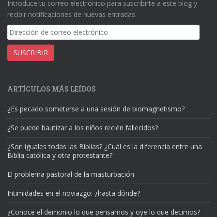
Introduce tu correo electrónico para suscribirte a este blog y
recibir notificaciones de nuevas entradas.
Dirección
de
correo
SUSCRIBIR
electrónico
ARTÍCULOS MÁS LEÍDOS
¿Es pecado someterse a una sesión de biomagnetismo?
¿Se puede bautizar a los niños recién fallecidos?
¿Son iguales todas las Biblias? ¿Cuál es la diferencia entre una
Biblia católica y otra protestante?
El problema pastoral de la masturbación
Intimidades en el noviazgo: ¿hasta dónde?
¿Conoce el demonio lo que pensamos y oye lo que decimos?