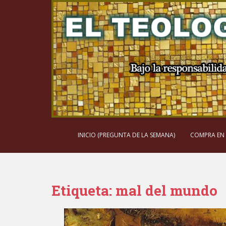
S
k
i
p
t
o
m
a
i
n
c
o
INICIO (PREGUNTA DE LA SEMANA)
COMPRA EN
n
t
e
n
Etiqueta:
mal del mundo
t