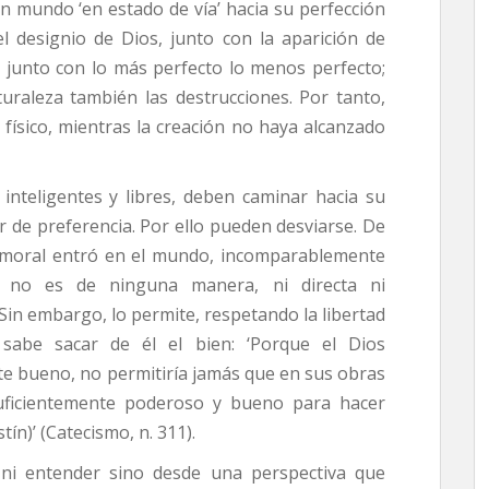
un mundo ‘en estado de vía’ hacia su perfección
el designio de Dios, junto con la aparición de
s; junto con lo más perfecto lo menos perfecto;
turaleza también las destrucciones. Por tanto,
l físico, mientras la creación no haya alcanzado
 inteligentes y libres, deben caminar hacia su
r de preferencia. Por ello pueden desviarse. De
l moral entró en el mundo, incomparablemente
s no es de ninguna manera, ni directa ni
 Sin embargo, lo permite, respetando la libertad
 sabe sacar de él el bien: ‘Porque el Dios
 bueno, no permitiría jamás que en sus obras
 suficientemente poderoso y bueno para hacer
ín)’ (Catecismo, n. 311).
ni entender sino desde una perspectiva que