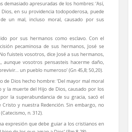
vas demasiado apresuradas de los hombres: ‘Así,
e Dios, en su providencia todopoderosa, puede
 de un mal, incluso moral, causado por sus
dido por sus hermanos como esclavo. Con el
ecisión pecaminosa de sus hermanos, José se
‘No fuisteis vosotros, dice José a sus hermanos,
s…, aunque vosotros pensasteis hacerme daño,
brevivir… un pueblo numeroso’ (Gn 45,8; 50,20).
jo de Dios hecho hombre: ‘Del mayor mal moral
 y la muerte del Hijo de Dios, causado por los
por la superabundancia de su gracia, sacó el
de Cristo y nuestra Redención. Sin embargo, no
 (Catecismo, n. 312).
a expresión que debe guiar a los cristianos en
 bien de los que aman a Dios’ (Rm 8,28).