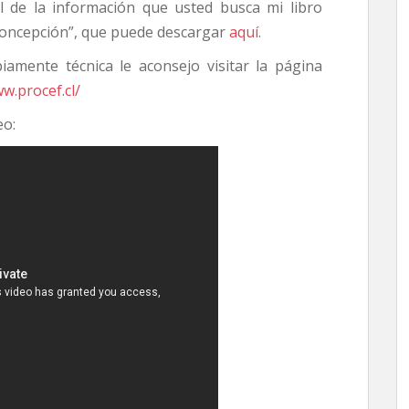
al de la información que usted busca mi libro
iconcepción”, que puede descargar
aquí
.
amente técnica le aconsejo visitar la página
w.procef.cl/
eo: