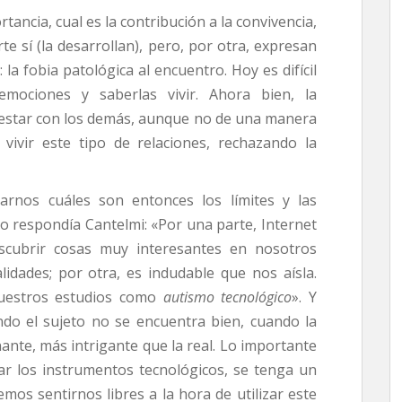
cia, cual es la contribución a la convivencia,
te sí (la desarrollan), pero, por otra, expresan
a fobia patológica al encuentro. Hoy es difícil
emociones y saberlas vivir. Ahora bien, la
e estar con los demás, aunque no de una manera
 vivir este tipo de relaciones, rechazando la
uáles son entonces los límites y las
o respondía Cantelmi: «Por una parte, Internet
scubrir cosas muy interesantes en nosotros
idades; por otra, es indudable que nos aísla.
uestros estudios como
autismo tecnológico
». Y
ndo el sujeto no se encuentra bien, cuando la
nante, más intrigante que la real. Lo importante
zar los instrumentos tecnológicos, se tenga un
mos sentirnos libres a la hora de utilizar este