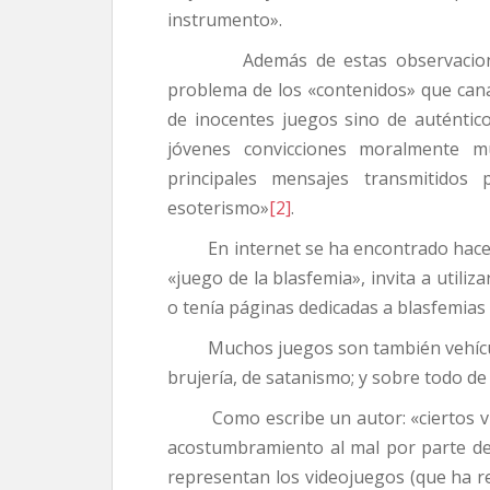
instrumento».
Además de estas observaciones p
problema de los «contenidos» que cana
de inocentes juegos sino de auténtic
jóvenes convicciones moralmente mu
principales mensajes transmitidos 
esoterismo»
[2]
.
En internet se ha encontrado hace t
«juego de la blasfemia», invita a utiliz
o tenía páginas dedicadas a blasfemias c
Muchos juegos son también vehículos
brujería, de satanismo; y sobre todo de
Como escribe un autor: «ciertos vid
acostumbramiento al mal por parte de
representan los videojuegos (que ha re