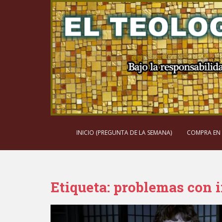
S
k
i
p
t
o
m
a
i
n
c
o
INICIO (PREGUNTA DE LA SEMANA)
COMPRA EN
n
t
e
n
Etiqueta:
problemas con i
t