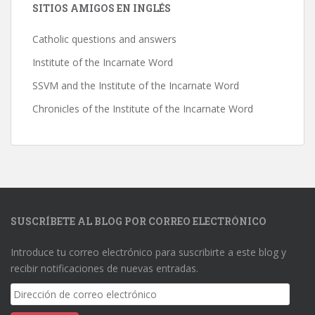
SITIOS AMIGOS EN INGLÉS
Catholic questions and answers
Institute of the Incarnate Word
SSVM and the Institute of the Incarnate Word
Chronicles of the Institute of the Incarnate Word
SUSCRÍBETE AL BLOG POR CORREO ELECTRÓNICO
Introduce tu correo electrónico para suscribirte a este blog y
recibir notificaciones de nuevas entradas.
Dirección
de