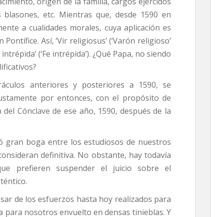
cimiento, origen de la familia, cargos ejer­cidos
s blasones, etc. Mientras que, desde 1590 en
amente a cualidades morales, cuya aplicación es
ntífice. Así, ‘Vir religiosus’ (‘Varón religioso’
es intrépida’ (‘Fe intrépida’). ¿Qué Papa, no siendo
ificativos?
ráculos anteriores y posterio­res a 1590, se
justamente por entonces, con el propósito de
ón del Cónclave de ese año, 1590, después de la
zó gran boga entre los estudiosos de nuestros
 consideran definitiva. No obstante, hay todavía
ue prefieren suspender el juicio sobre el
téntico.
sar de los esfuerzos hasta hoy realizados para
úa para nosotros envuelto en densas tinieblas. Y