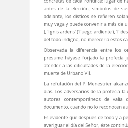
concretas de cada Pontífice: lugar de na
antes de la elección, símbolos de su
adelante, los dísticos se refieren sol
muy vaga y puede convenir a más de un Po
), ‘Ignis ardens’ (‘Fuego ardiente’), ‘Fid
del todo indigno, no merecería estos cal
Observada la diferencia entre los o
presume háyase forjado la profecía 
atender a las dificultades de la elecci
muerte de Urbano VII.
La refutación del P. Menestrier alcan
días. Los adversarios de la profecía la
autores contemporáneos de valía q
documento, cuando no lo reconocen au
Es evidente que después de todo y a pe
averiguar el día del Señor, éste contin