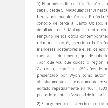
1)
El primer indicio de falsificación e
saber, desde S. Malaquías (1148) hasta 
hizo la mínima alusión a la Profecía.
conoció de cerca al Santo Obispo, esc
detallados de S. Malaquías (entre ello
Ninguno de los otros contemporáneos
relaciones con él, menciona la Profe
irlandeses posteriores a él. Ni los esc
cuenta ese documento, que de haberlo 
¿por qué vía, qué ciudad o región, 
Ciacconio, después de 450 años de oc
presentado por Wyon como autor d
absolutamente a este docu­mento en su l
editado repetidamente en 1601, 1630 
posteriormente la falsedad de los orácul
2)
El argumento del silencio es corrobor