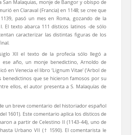
a a San Malaquias, monje de Bangor y obispo de
urió en Claraval (Francia) en 1148; se cree que
n 1139, pasó un mes en Roma, gozando de la
. El texto abarca 111 dísticos latinos -de sólo
ntan caracterizar las distintas figuras de los
inal.
iglo XII el texto de la profecía sólo llegó a
n ese año, un monje benedictino, Arnoldo de
có en Venecia el libro ‘Lignum Vitae’ (‘Arbol de
los benedictinos que se hicieron famosos por su
ntre ellos, el autor presenta a S. Malaquías de
de un breve comentario del historiador español
el 1601). Este comentario aplica los dísticos de
aron a partir de Celestino II (1143-44), uno de
hasta Urbano VII († 1590). El comentarista le