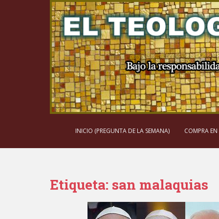
S
k
i
p
t
o
m
a
i
n
c
o
INICIO (PREGUNTA DE LA SEMANA)
COMPRA EN
n
t
e
n
Etiqueta:
san malaquias
t