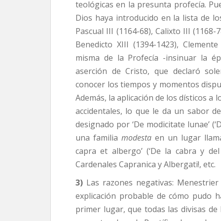
teológicas en la presunta profecía. P
Dios haya introducido en la lista de l
Pascual III (1164-68), Calixto III (1168
Benedicto XIII (1394-1423), Clemen­te 
misma de la Profecía -insinuar la é
aserción de Cristo, que declaró s
conocer los tiempos y momentos dispues
Además, la aplicación de los dísticos a
acciden­tales, lo que le da un sabor de
designado por ‘De modicitate lunae’ (‘
una familia
modesta
en un lugar lla
capra et albergo’ (‘De la cabra y del
Cardenales Capranica y Albergati!, etc.
3)
Las razones negativas: Menestrier 
explicación probable de cómo pudo ha
primer lugar, que todas las divisas de 