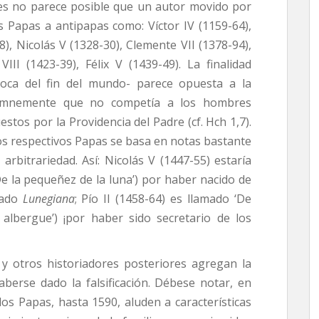
ues no parece posible que un autor movido por
os Papas a antipapas como: Víctor IV (1159-64),
-78), Nicolás V (1328-30), Clemente VII (1378-94),
VIII (1423-39), Félix V (1439-49). La finalidad
poca del fin del mundo- parece opuesta a la
olemnemente que no competía a los hombres
tos por la Providencia del Padre (cf. Hch 1,7).
 los respectivos Papas se basa en notas bastante
 arbitrariedad. Así: Nicolás V (1447-55) estaría
De la pequeñez de la luna’) por haber nacido de
mado
Lunegiana
; Pío
II (1458-64) es llamado ‘De
 albergue’) ¡por haber sido secretario de los
y otros historiadores posteriores agregan la
berse dado la falsificación. Débese notar, en
los Papas, hasta 1590, aluden a características