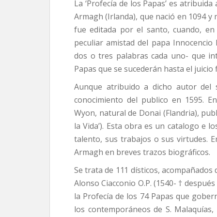
La ‘Profecía de los Papas’ es atribuid
Armagh (Irlanda), que nació en 1094 y m
fue editada por el santo, cuando, e
peculiar amistad del papa Innocencio II
dos o tres palabras cada uno- que inte
Papas que se sucederán hasta el juicio f
Aunque atribuido a dicho autor del s
conocimiento del publico en 1595. E
Wyon, natural de Donai (Flandria), publi
la Vida’). Esta obra es un catalogo e 
talento, sus trabajos o sus virtudes. E
Armagh en breves trazos biográficos.
Se trata de 111 dísticos, acompañados 
Alonso Ciacconio O.P. (1540- † después d
la Profecía de los 74 Papas que gobern
los contemporáneos de S. Malaquías, 