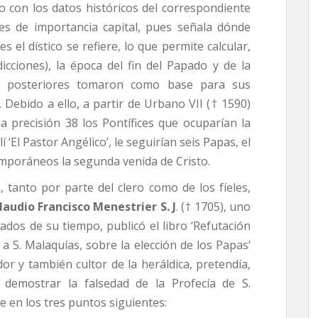
o con los datos históricos del correspondiente
 es de importancia capital, pues señala dónde
 el dístico se refiere, lo que permite calcular,
cciones), la época del fin del Papado y de la
s posteriores tomaron como base para sus
. Debido a ello, a partir de Urbano VII († 1590)
a precisión 38 los Pontífices que ocuparían la
í ‘El Pastor Angélico’, le seguirían seis Papas, el
emporáneos la segunda venida de Cristo.
 tanto por parte del clero como de los fíeles,
laudio Francisco Menes­trier S. J
. († 1705), uno
dos de su tiempo, publicó el libro ‘Refutación
 a S. Malaquías, sobre la elección de los Papas’
dor y también cultor de la heráldica, pretendía,
demostrar la falsedad de la Profecía de S.
 en los tres puntos siguientes: