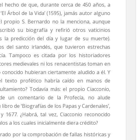
s el hecho de que, durante cerca de 450 años, a
‘El Árbol de la Vida’ (1595), jamás autor alguno
 El propio S. Bernardo no la menciona, aunque
ribió su biografía y refirió otros vaticinios
s la predicción del día y lugar de su muerte).
 del santo irlandés, que tuvieron estrechas
cía. Tampoco es citada por los historiadores
ritores medievales ni los renacentistas toman en
conocido hubieran ciertamente aludido a él. Y
el texto profético habría caído en manos de
ultamiento? Todavía más: el propio Ciacconio,
e un comentario de la Profecía, no alude
ibro de ‘Biografías de los Papas y Cardenales’,
y 1677. ¿Habrá, tal vez, Ciacconio reconocido
os a los cuales inicialmente diera crédito?
ado por la compro­bación de fallas históricas y