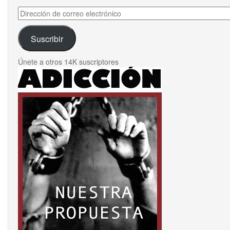
Dirección
de
correo
Suscribir
electrónico
Únete a otros 14K suscriptores