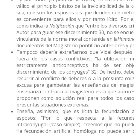
válido el principio básico de la inviolabilidad de la 
sea, que son los esposos los que deciden qué método
es conveniente para ellos y por tanto lícito. Por 
como indica la
Notificación
que “entre los diversos cri
Autor para guiar ese discernimiento 30, no se encuen
vinculante de la norma moral contenida en la
Humana
documentos del Magisterio pontificio anteriores y pos
Tampoco debería extrañarnos que Vidal después 
fuera de los casos conflictivos, “la utilización
estrictamente anticonceptivos ha de ser ob
discernimiento de los cónyuges” 32. De hecho, deb
recurrir al conflicto de deberes o a la presunta col
excusa para gambetear las enseñanzas del magist
enseñanza contraria al magisterio es la que autor
proponen como solución real para todos los caso
presuntas situaciones extremas.
Enseña, asimismo, que es lícita la fecundación ar
esposos: “Por lo que respecta a la fecunda
intraconyugal (‘caso simple’), creemos que no pued
“la fecundación artificial homóloga no puede ser 