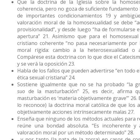
Que la doctrina de la Iglesia sobre la homosex
coherencia, pero no goza de suficiente fundamento b
de importantes condicionamientos 19 y ambigü
valoración moral de la homosexualidad se debe “a
provisionalidad”, y desde luego “ha de formularse 
apertura” 21. Asimismo que para el homosexual i
cristiano coherente “no pasa necesariamente por l
moral rígida: cambio a la heterosexualidad o ab
Compárese esta doctrina con lo que dice el Catecismo
y se verá la oposición 23.
Habla de los fallos que pueden advertirse “en todo el 
ética sexual cristiana” 24.
Sostiene igualmente que no se ha probado “la 
suo
de la masturbación” 25, es decir, afirma 
masturbación es ‘materia objetivamente grave’” 26. E
lo reconoce) la doctrina moral católica de que los 
objetivamente acciones intrínsecamente malas 27.
Enseña que ninguno de los métodos actuales para r
reúne una bondad absoluta. “Es incoherente y ar
valoración moral por un método determinado” 28.
…y por tanto (la pata de la zorra) en casos de con