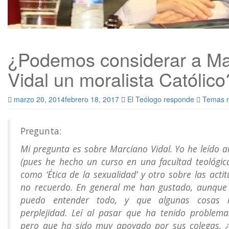
¿Podemos considerar a Ma
Vidal un moralista Católico
marzo 20, 2014
febrero 18, 2017
El Teólogo responde
Temas m
Pregunta:
Mi pregunta es sobre Marciano Vidal. Yo he leído a
(pues he hecho un curso en una facultad teológica
como ‘Ética de la sexualidad’ y otro sobre las act
no recuerdo. En general me han gustado, aunque
puedo entender todo, y que algunas cosas
perplejidad. Leí al pasar que ha tenido problema
pero que ha sido muy apoyado por sus colegas. ¿