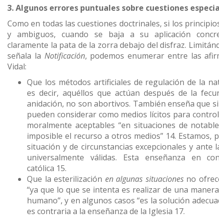
3. Algunos errores puntuales sobre cuestiones especi
Como en todas las cuestiones doctrinales, si los principi
y ambiguos, cuando se baja a su aplicación concr
claramente la pata de la zorra debajo del disfraz. Limitá
señala la
Notificación
, podemos enumerar entre las afi
Vidal:
Que los métodos artificiales de regulación de la nat
es decir, aquéllos que actúan después de la fecu
anidación, no son abortivos. También enseña que s
pueden considerar como medios lícitos para controla
moralmente aceptables “en situaciones de notabl
imposible el recurso a otros medios” 14. Estamos, p
situación y de circunstancias excepcionales y ante
universalmente válidas. Esta enseñanza en con
católica 15.
Que la esterilización
en algunas situaciones
no ofrece
“ya que lo que se intenta es realizar de una maner
humano”, y en algunos casos “es la solución adecuad
es contraria a la enseñanza de la Iglesia 17.