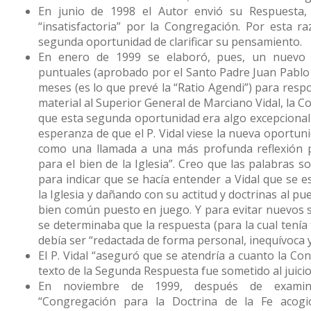
En junio de 1998 el Autor envió su Respuesta,
“insatisfactoria” por la Congregación. Por esta r
segunda oportunidad de clarificar su pensamiento.
En enero de 1999 se elaboró, pues, un nuevo 
puntuales (aprobado por el Santo Padre Juan Pablo I
meses (es lo que prevé la “Ratio Agendi”) para resp
material al Superior General de Marciano Vidal, la 
que esta segunda oportunidad era algo excepcional 
esperanza de que el P. Vidal viese la nueva oportun
como una llamada a una más profunda reflexión p
para el bien de la Iglesia”. Creo que las palabras 
para indicar que se hacía entender a Vidal que se e
la Iglesia y dañando con su actitud y doctrinas al pue
bien común puesto en juego. Y para evitar nuevos 
se determinaba que la respuesta (para la cual tenía
debía ser “redactada de forma personal, inequívoca y
El P. Vidal “aseguró que se atendría a cuanto la Con
texto de la Segunda Respuesta fue sometido al juici
En noviembre de 1999, después de examina
“Congregación para la Doctrina de la Fe acogió