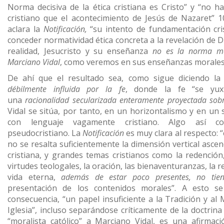
Norma decisiva de la ética cristiana es Cristo” y “no 
cristiano que el acontecimiento de Jesús de Nazaret” 
aclara la
Notificación,
“su intento de fundamentación cri
conceder normatividad ética concreta a la revelación de Di
realidad, Jesucristo y su enseñanza
no es la norma mo
Marciano Vidal
, como veremos en sus enseñanzas morales 
De ahí que el resultado sea, como sigue diciendo l
débilmente influida por la fe
, donde la fe “se yu
una
racionalidad secularizada
enteramente proyectada sobr
Vidal se sitúa, por tanto, en un horizontalismo y en un
con lenguaje vagamente cristiano. Algo así c
pseudocristiano. La
Notificación
es muy clara al respecto: “
no se resalta suficientemente la dimensión vertical ascen
cristiana, y grandes temas cristianos como la redención, 
virtudes teologales, la oración, las bienaventuranzas, la res
vida eterna,
además de estar poco presentes, no tiene
presentación de los contenidos morales”. A esto s
consecuencia, “un papel insuficiente a la Tradición y al 
Iglesia”, incluso separándose críticamente de la doctrina 
“moralista católico” a Marciano Vidal, es una afirmac