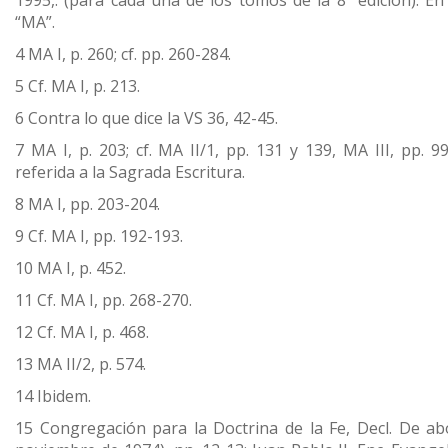
1995,. (para cada una de los tomos de la 8ª edición). En
“MA”.
4 MA I, p. 260; cf. pp. 260-284.
5 Cf. MA I, p. 213.
6 Contra lo que dice la VS 36, 42-45.
7 MA I, p. 203; cf. MA II/1, pp. 131 y 139, MA III, pp. 9
referida a la Sagrada Escritura.
8 MA I, pp. 203-204.
9 Cf. MA I, pp. 192-193.
10 MA I, p. 452.
11 Cf. MA I, pp. 268-270.
12 Cf. MA I, p. 468.
13 MA II/2, p. 574.
14 Ibidem.
15 Congregación para la Doctrina de la Fe, Decl. De ab