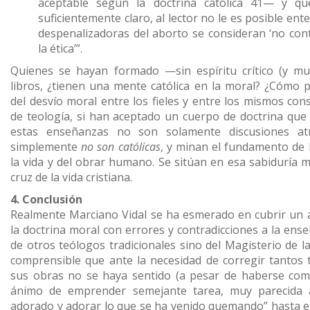
aceptable según la doctrina católica 41— y q
suficientemente claro, al lector no le es posible ent
despenalizadoras del aborto se consideran ‘no con
la ética’”.
Quienes se hayan formado —sin espíritu crítico (y mu
libros, ¿tienen una mente católica en la moral? ¿Cómo
del desvío moral entre los fieles y entre los mismos co
de teología, si han aceptado un cuerpo de doctrina qu
estas enseñanzas no son solamente discusiones atr
simplemente
no son católicas
, y minan el fundamento de l
la vida y del obrar humano. Se sitúan en esa sabiduría
cruz de la vida cristiana.
4. Conclusión
Realmente Marciano Vidal se ha esmerado en cubrir un 
la doctrina moral con errores y contradicciones a la ense
de otros teólogos tradicionales sino del Magisterio de la
comprensible que ante la necesidad de corregir tantos 
sus obras no se haya sentido (a pesar de haberse com
ánimo de emprender semejante tarea, muy parecida 
adorado y adorar lo que se ha venido quemando” hasta 