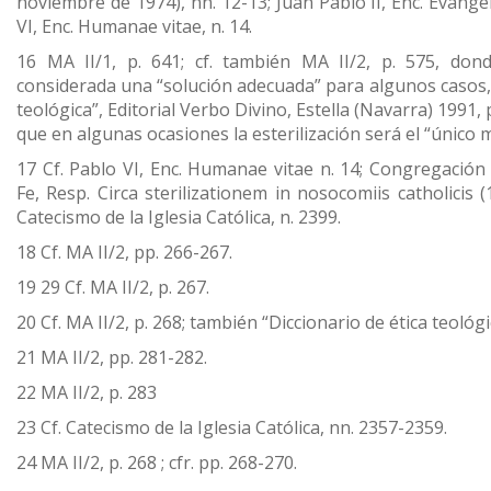
noviembre de 1974), nn. 12-13; Juan Pablo II, Enc. Evangel
VI, Enc. Humanae vitae, n. 14.
16 MA II/1, p. 641; cf. también MA II/2, p. 575, donde
considerada una “solución adecuada” para algunos casos, y
teológica”, Editorial Verbo Divino, Estella (Navarra) 1991,
que en algunas ocasiones la esterilización será el “único
17 Cf. Pablo VI, Enc. Humanae vitae n. 14; Congregación 
Fe, Resp. Circa sterilizationem in nosocomiis catholicis 
Catecismo de la Iglesia Católica, n. 2399.
18 Cf. MA II/2, pp. 266-267.
19 29 Cf. MA II/2, p. 267.
20 Cf. MA II/2, p. 268; también “Diccionario de ética teológi
21 MA II/2, pp. 281-282.
22 MA II/2, p. 283
23 Cf. Catecismo de la Iglesia Católica, nn. 2357-2359.
24 MA II/2, p. 268 ; cfr. pp. 268-270.