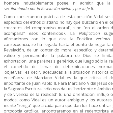
hombre indudablemente posee, ni admitir que la
ser
iluminada por la Revelación divina y por la fe
6.
Como consecuencia práctica de esta posición Vidal sost
específico del êthos cristiano no hay que buscarlo en el 
concretos del compromiso moral”, sino “en el orden 
acompaña” esos contenidos7. La
Notificación
sugie
afirmaciones con lo que dice la Encíclica
Veritatis
consecuencia, se ha llegado hasta el punto de negar la ex
Revelación, de un contenido moral específico y determ
válido y permanente: la palabra de Dios se limit
exhortación, una parénesis genérica, que luego sólo la 
el cometido de llenar de determinaciones normat
‘objetivas’, es decir, adecuadas a la situación histórica 
enseñanza de Marciano Vidal es la que critica el 
importante de Juan Pablo II. Para Marciano Vidal Jesús de
la Sagrada Escritura, sólo nos da un “horizonte o ámbit
y de vivencia de la realidad” 8, una orientación, influjo
modos, como Vidal es un autor ambiguo y los autores
mente “renga” que a cada paso que dan los hace entrar y s
ortodoxia católica, encontraremos en el redentorista a