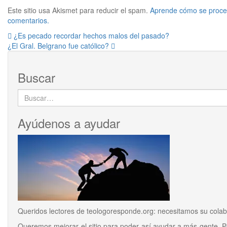
Este sitio usa Akismet para reducir el spam.
Aprende cómo se proces
comentarios.
Navegación
¿Es pecado recordar hechos malos del pasado?
¿El Gral. Belgrano fue católico?
de
entradas
Buscar
Buscar:
Ayúdenos a ayudar
Queridos lectores de
teologoresponde.org
: necesitamos su colab
Queremos mejorar el sitio para poder así ayudar a más gente. 