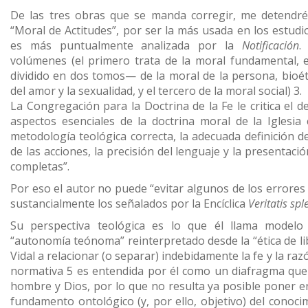
De las tres obras que se manda corregir, me detendré
“Moral de Actitudes”, por ser la más usada en los estudio
es más puntualmente analizada por la
Notificación
.
volúmenes (el primero trata de la moral fundamental,
dividido en dos tomos— de la moral de la persona, bioéti
del amor y la sexualidad, y el tercero de la moral social) 3.
La Congregación para la Doctrina de la Fe le critica el 
aspectos esenciales de la doctrina moral de la Iglesia
metodología teológica correcta, la adecuada definición de
de las acciones, la precisión del lenguaje y la presentac
completas”.
Por eso el autor no puede “evitar algunos de los errores
sustancialmente los señalados por la Encíclica
Veritatis sp
Su perspectiva teológica es lo que él llama modelo
“autonomía teónoma” reinterpretado desde la “ética de lib
Vidal a relacionar (o separar) indebidamente la fe y la razó
normativa 5 es entendida por él como un diafragma que 
hombre y Dios, por lo que no resulta ya posible poner en 
fundamento ontológico (y, por ello, objetivo) del conoc