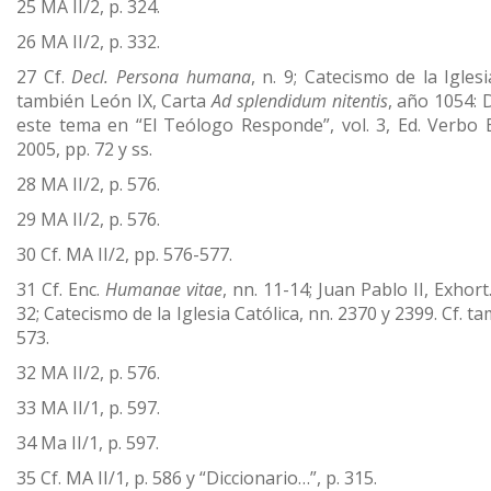
25 MA II/2, p. 324.
26 MA II/2, p. 332.
27 Cf.
Decl. Persona humana
, n. 9; Catecismo de la Iglesi
también León IX, Carta
Ad splendidum nitentis
, año 1054: 
este tema en “El Teólogo Responde”, vol. 3, Ed. Verbo 
2005, pp. 72 y ss.
28 MA II/2, p. 576.
29 MA II/2, p. 576.
30 Cf. MA II/2, pp. 576-577.
31 Cf. Enc.
Humanae vitae
, nn. 11-14; Juan Pablo II, Exhort
32; Catecismo de la Iglesia Católica, nn. 2370 y 2399. Cf. t
573.
32 MA II/2, p. 576.
33 MA II/1, p. 597.
34 Ma II/1, p. 597.
35 Cf. MA II/1, p. 586 y “Diccionario…”, p. 315.