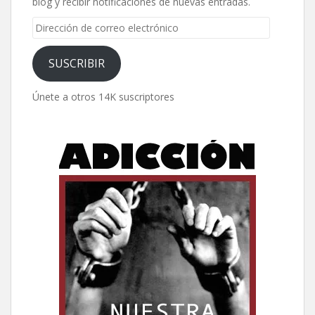
blog y recibir notificaciones de nuevas entradas.
Dirección
de
correo
SUSCRIBIR
electrónico
Únete a otros 14K suscriptores