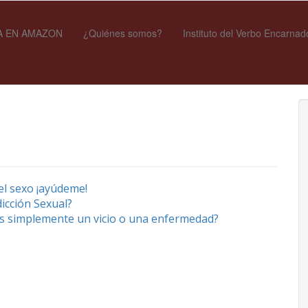
 EN AMAZON
¿Quiénes somos?
Instituto del Verbo Encarnad
el sexo ¡ayúdeme!
icción Sexual?
Es simplemente un vicio o una enfermedad?