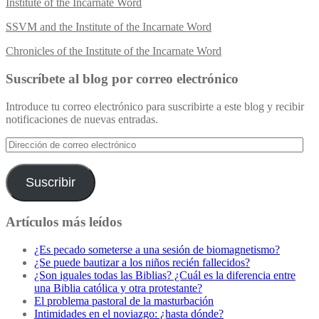
Institute of the Incarnate Word
SSVM and the Institute of the Incarnate Word
Chronicles of the Institute of the Incarnate Word
Suscríbete al blog por correo electrónico
Introduce tu correo electrónico para suscribirte a este blog y recibir
notificaciones de nuevas entradas.
Dirección
de
correo
electrónico
Suscribir
Artículos más leídos
¿Es pecado someterse a una sesión de biomagnetismo?
¿Se puede bautizar a los niños recién fallecidos?
¿Son iguales todas las Biblias? ¿Cuál es la diferencia entre
una Biblia católica y otra protestante?
El problema pastoral de la masturbación
Intimidades en el noviazgo: ¿hasta dónde?