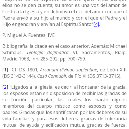
ellos no se den cuenta; su amor es una voz del amor de
Cristo a la Iglesia y en definitiva el eco del amor con que el
Padre envió a su hijo al mundo y con el que el Padre y el
Hijo engendran y envían al Espíritu Santo”
[4]
.
P. Miguel A. Fuentes, IVE.
Bibliografía: la citada en el caso anterior. Además: Michael
Schmaus,
Teología dogmática
. VI. Sacramentos, Rialp,
Madrid 1963, nn. 285-292, pp. 700-759.
[1]
Cf. DS 1801;
Arcanum divinae sapientiae
, de León XIII
(DS 3142-3144),
Casti Connubii
, de Pío XI (DS 3713-3715).
[2]
“Ligados a la Iglesia, es decir, al hontanar de la gracia,
los esposos están en disposición de recibir las gracias de
su función particular, las cuales los harán dignos
miembros del cuerpo místico como esposos y como
padres. Gracias que los santificarán por los deberes de su
vida familiar, y para esos deberes: gracias de tolerancia
mutua, de ayuda y edificación mutua, gracias de fuerza,