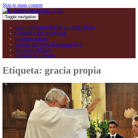
Skip to main content
Toggle navigation
Inicio (PREGUNTA DE LA SEMANA)
COMPRA EN AMAZON
¿Quiénes somos?
Instituto del Verbo Encarnado IVE
Secciones del blog
Envíanos tu consulta
Etiqueta:
gracia propia