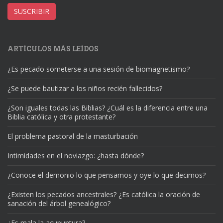
correo
SUSCRIBIR
electrónico
ARTÍCULOS MÁS LEÍDOS
¿Es pecado someterse a una sesión de biomagnetismo?
¿Se puede bautizar a los niños recién fallecidos?
¿Son iguales todas las Biblias? ¿Cuál es la diferencia entre una
Biblia católica y otra protestante?
El problema pastoral de la masturbación
Intimidades en el noviazgo: ¿hasta dónde?
¿Conoce el demonio lo que pensamos y oye lo que decimos?
¿Existen los pecados ancestrales? ¿Es católica la oración de
sanación del árbol genealógico?
¿Es mala la acupuntura?