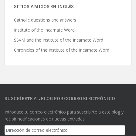
SITIOS AMIGOS EN INGLÉS
Catholic questions and answers
Institute of the Incarnate Word
SSVM and the Institute of the Incarnate Word
Chronicles of the Institute of the Incarnate Word
SUSCRÍBETE AL BLOG POR CORREO ELECTRÓNICO
Introduce tu correo electrónico para suscribirte a este blog y
recibir notificaciones de nuevas entradas.
Dirección
de