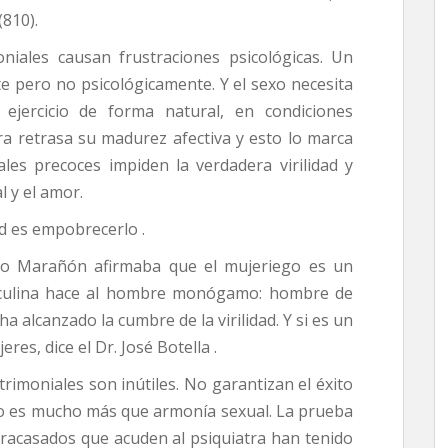
(810).
niales causan frustraciones psicológicas. Un
 pero no psicológicamente. Y el sexo necesita
ejercicio de forma natural, en condiciones
ra retrasa su madurez afectiva y esto lo marca
ales precoces impiden la verdadera virilidad y
l y el amor.
ad es empobrecerlo .
io Marañón afirmaba que el mujeriego es un
sculina hace al hombre monógamo: hombre de
a alcanzado la cumbre de la virilidad. Y si es un
res, dice el Dr. José Botella .
rimoniales son inútiles. No garantizan el éxito
io es mucho más que armonía sexual. La prueba
fracasados que acuden al psiquiatra han tenido