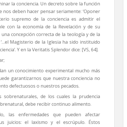
nar la conciencia. Un decreto sobre la función
ue nos deben hacer pensar seriamente: ‘Oponer
terio supremo de la conciencia es ad­mitir el
ible con la economía de la Revelación y de su
 una concepción correcta de la teología y de la
‘…el Magisterio de la Iglesia ha sido instituido
encia’. Y en la Veritatis Splendor dice: [VS, 64].
ar;
os dan un conocimiento experimental mucho más
d puede garantizarnos que nuestra conciencia no
iento defectuosos o nuestros pecados.
s sobrenaturales, de los cuales la prudencia
obrenatural, debe recibir continuo alimento.
do, las enfermedades que pueden afectar
s juicios: el laxismo y el escrúpulo. Éstos