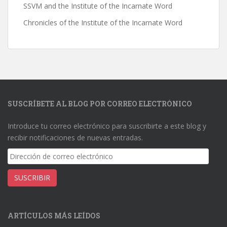
SSVM and the Institute of the Incarnate Word
Chronicles of the Institute of the Incarnate Word
SUSCRÍBETE AL BLOG POR CORREO ELECTRÓNICO
Introduce tu correo electrónico para suscribirte a este blog y
recibir notificaciones de nuevas entradas.
Dirección
de
correo
SUSCRIBIR
electrónico
ARTÍCULOS MÁS LEÍDOS