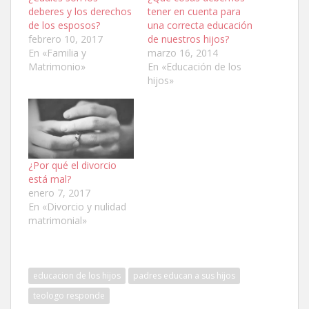
deberes y los derechos
tener en cuenta para
de los esposos?
una correcta educación
febrero 10, 2017
de nuestros hijos?
En «Familia y
marzo 16, 2014
Matrimonio»
En «Educación de los
hijos»
¿Por qué el divorcio
está mal?
enero 7, 2017
En «Divorcio y nulidad
matrimonial»
educacion de los hijos
padres educan a sus hijos
teologo responde