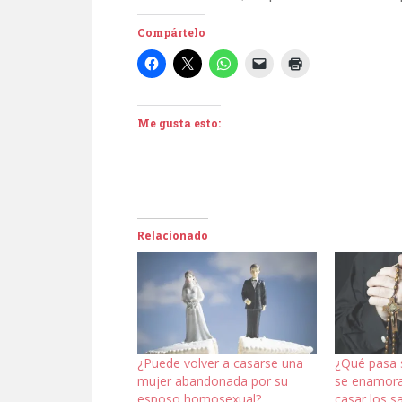
Compártelo
Me gusta esto:
Relacionado
¿Puede volver a casarse una
¿Qué pasa s
mujer abandonada por su
se enamora
esposo homosexual?
casar los s