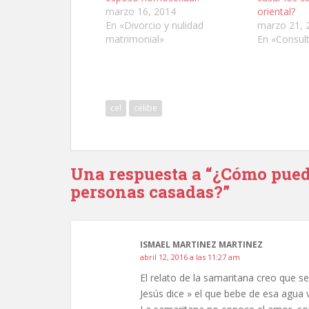
marzo 16, 2014
oriental?
En «Divorcio y nulidad
marzo 21, 
matrimonial»
En «Consul
cel
célibe
Una respuesta a “¿Cómo puede
personas casadas?”
ISMAEL MARTINEZ MARTINEZ
abril 12, 2016 a las 11:27 am
El relato de la samaritana creo que s
Jesús dice » el que bebe de esa agua v