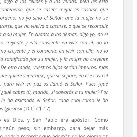
digo a los célibes y a las viudas: bien les está
ontenerse, que se casen; mejor es casarse que
 ordeno, no yo sino el Señor: que la mujer no se
rarse, que no vuelva a casarse, o que se reconcilie
 a su mujer. En cuanto a los demás, digo yo, no el
creyente y ella consiente en vivir con él, no la
o creyente y él consiente en vivir con ella, no lo
a santificado por su mujer, y la mujer no creyente
. De otro modo, vuestros hijos serían impuros, mas
ente quiere separarse, que se separe, en ese caso el
 para vivir en paz os llamó el Señor. Pues ¿qué
Y ¿qué sabes tú, marido, si salvarás a tu mujer? Por
 le ha asignado el Señor, cada cual como le ha
s Iglesias
» (1C0 7,1-17).
to es Dios, y San Pablo era apóstol”. Como
ningún peso; sin embargo, para dejar más
 le podría recordar que además de los ejemplos