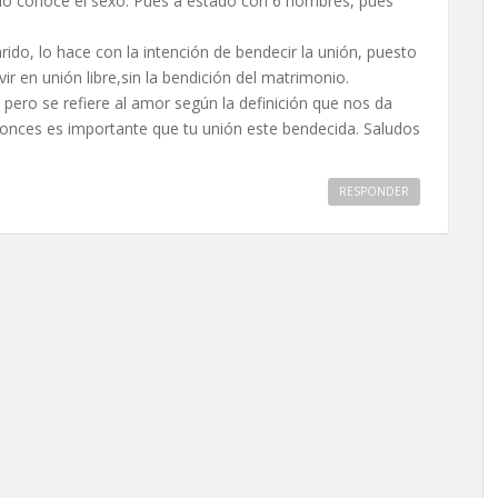
lo conoce el sexo. Pues a estado con 6 hombres, pues
rido, lo hace con la intención de bendecir la unión, puesto
ir en unión libre,sin la bendición del matrimonio.
 pero se refiere al amor según la definición que nos da
onces es importante que tu unión este bendecida. Saludos
RESPONDER