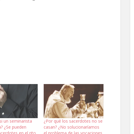
i un seminarista
¿Por qué los sacerdotes no se
? ¿Se pueden
casan? ¿No solucionaríamos
acerdotes en el rito
el problema de las vocaciones