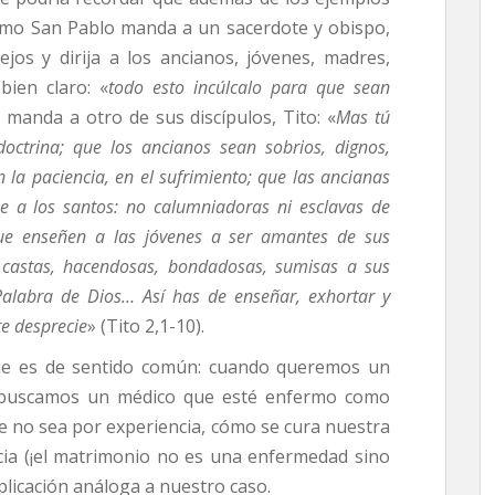
ismo San Pablo manda a un sacerdote y obispo,
jos y dirija a los ancianos, jóvenes, madres,
 bien claro: «
todo esto incúlcalo para que sean
 manda a otro de sus discípulos, Tito: «
Mas tú
ctrina; que los ancianos sean sobrios, dignos,
n la paciencia, en el sufrimiento; que las ancianas
e a los santos: no calumniadoras ni esclavas de
ue enseñen a las jóvenes a ser amantes de sus
, castas, hacendosas, bondadosas, sumisas a sus
Palabra de Dios… Así has de enseñar, exhortar y
e desprecie
» (Tito 2,1-10).
que es de sentido común: cuando queremos un
 buscamos un médico que esté enfermo como
 no sea por experiencia, cómo se cura nuestra
cia (¡el matrimonio no es una enfermedad sino
plicación análoga a nuestro caso.