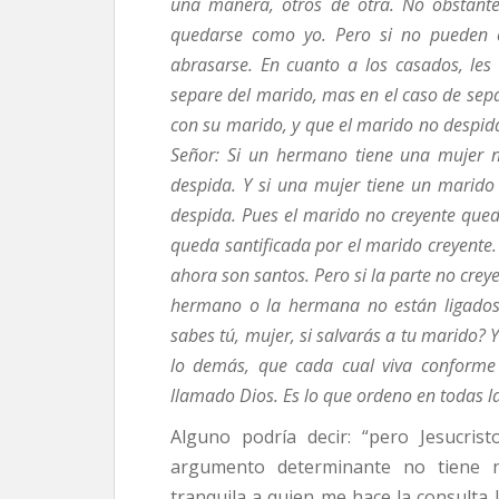
una manera, otros de otra. No obstante, 
quedarse como yo. Pero si no pueden c
abrasarse. En cuanto a los casados, les
separe del marido, mas en el caso de sepa
con su marido, y que el marido no despida
Señor: Si un hermano tiene una mujer no 
despida. Y si una mujer tiene un marido n
despida. Pues el marido no creyente qued
queda santificada por el marido creyente
ahora son santos. Pero si la parte no crey
hermano o la hermana no están ligados:
sabes tú, mujer, si salvarás a tu marido? 
lo demás, que cada cual viva conforme
llamado Dios. Es lo que ordeno en todas la
Alguno podría decir: “pero Jesucris
argumento determinante no tiene 
tranquila a quien me hace la consulta