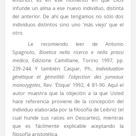
embrión; es en ese momento en que Dios
infunde un alma a ese nuevo individuo, distinta
del anterior. De ahí que tengamos no sólo dos
individuos distintos sino uno ‘más viejo’ que el
otro.
Le recomiendo leer de Antonio
Spagnolo,
Bioetica nella ricerca e nella prassi
medica
, Edizione Camilliane, Torino 1997, pp.
239-244. Y también: Caspar, Ph.,
Individuation
génétique et gémellité: l’objection des jumeaux
monozygotes
, Rev. ‘Étique’ 1992, 4: 81-90. Aquí el
autor muestra que la objeción a la que Usted
hace referencia proviene de la concepción del
individuo elaborada por la filosofía de Leibniz (el
cual hunde sus raíces en Descartes), mientras
que es fácilmente explicable aceptando la
filosofía aristotélica.