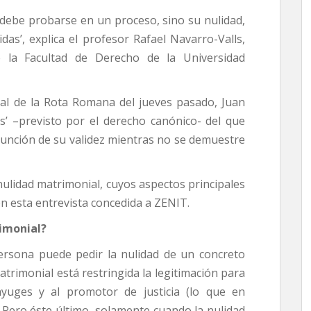
 debe probarse en un proceso, sino su nulidad,
as’, explica el profesor Rafael Navarro-Valls,
 la Facultad de Derecho de la Universidad
al de la Rota Romana del jueves pasado, Juan
ris’ –previsto por el derecho canónico- del que
sunción de su validez mientras no se demuestre
nulidad matrimonial, cuyos aspectos principales
en esta entrevista concedida a ZENIT.
imonial?
persona puede pedir la nulidad de un concreto
trimonial está restringida la legitimación para
ónyuges y al promotor de justicia (lo que en
). Pero éste último, solamente cuando la nulidad