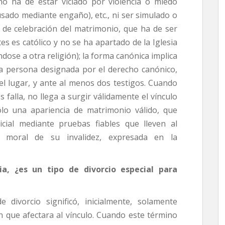
no ha de estar viciado por violencia o miedo
sado mediante engaño), etc., ni ser simulado o
a de celebración del matrimonio, que ha de ser
s es católico y no se ha apartado de la Iglesia
dose a otra religión); la forma canónica implica
na persona designada por el derecho canónico,
l lugar, y ante al menos dos testigos. Cuando
 falla, no llega a surgir válidamente el vínculo
sólo una apariencia de matrimonio válido, que
cial mediante pruebas fiables que lleven al
za moral de su invalidez, expresada en la
ia, ¿es un tipo de divorcio especial para
e divorcio significó, inicialmente, solamente
n que afectara al vínculo. Cuando este término