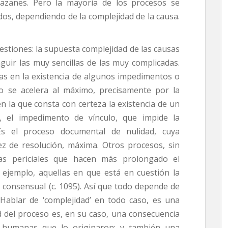
olgazanes. Pero la mayoría de los procesos se
dos, dependiendo de la complejidad de la causa.
uestiones: la supuesta complejidad de las causas
guir las muy sencillas de las muy complicadas.
das en la existencia de algunos impedimentos o
o se acelera al máximo, precisamente por la
 la que consta con certeza la existencia de un
, el impedimento de vínculo, que impide la
s el proceso documental de nulidad, cuya
ez de resolución, máxima. Otros procesos, sin
as periciales que hacen más prolongado el
 ejemplo, aquellas en que está en cuestión la
 consensual (c. 1095). Así que todo depende de
 Hablar de ‘complejidad’ en todo caso, es una
d del proceso es, en su caso, una consecuencia
s humanas que lo originaron; y también una