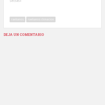
Sectas»
raelianos
raelianos clonacion
DEJA UN COMENTARIO