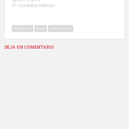
En «Consultas bíblicas»
evangelios
jesus
juan bautista
DEJA UN COMENTARIO