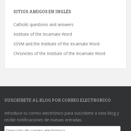
SITIOS AMIGOS EN INGLÉS
Catholic questions and answers
Institute of the Incarnate Word
SSVM and the Institute of the Incarnate Word
Chronicles of the Institute of the Incarnate Word
SUSCRÍBETE AL BLOG POR CORREO ELECTRÓNICO
Introduce tu correo electrónico para suscribirte a este blog y
recibir notificaciones de nuevas entradas.
Dirección