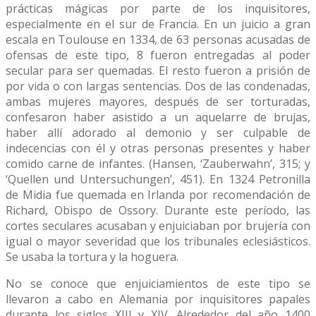
prácticas mágicas por parte de los inquisitores,
especialmente en el sur de Francia. En un juicio a gran
escala en Toulouse en 1334, de 63 personas acusadas de
ofensas de este tipo, 8 fueron entregadas al poder
secular para ser quemadas. El resto fueron a prisión de
por vida o con largas sentencias. Dos de las condenadas,
ambas mujeres mayores, después de ser torturadas,
confesaron haber asistido a un aquelarre de brujas,
haber allí adorado al demonio y ser culpable de
indecencias con él y otras personas presentes y haber
comido carne de infantes. (Hansen, ‘Zauberwahn’, 315; y
‘Quellen und Untersuchungen’, 451). En 1324 Petronilla
de Midia fue quemada en Irlanda por recomendación de
Richard, Obispo de Ossory. Durante este período, las
cortes seculares acusaban y enjuiciaban por brujería con
igual o mayor severidad que los tribunales eclesiásticos.
Se usaba la tortura y la hoguera.
No se conoce que enjuiciamientos de este tipo se
llevaron a cabo en Alemania por inquisitores papales
durante los siglos XIII y XIV. Alrededor del año 1400