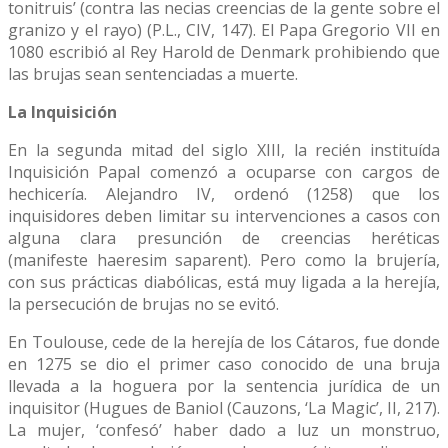
tonitruis’ (contra las necias creencias de la gente sobre el
granizo y el rayo) (P.L., CIV, 147). El Papa Gregorio VII en
1080 escribió al Rey Harold de Denmark prohibiendo que
las brujas sean sentenciadas a muerte.
La Inquisición
En la segunda mitad del siglo XIII, la recién instituída
Inquisición Papal comenzó a ocuparse con cargos de
hechicería. Alejandro IV, ordenó (1258) que los
inquisidores deben limitar su intervenciones a casos con
alguna clara presunción de creencias heréticas
(manifeste haeresim saparent). Pero como la brujería,
con sus prácticas diabólicas, está muy ligada a la herejía,
la persecución de brujas no se evitó.
En Toulouse, cede de la herejía de los Cátaros, fue donde
en 1275 se dio el primer caso conocido de una bruja
llevada a la hoguera por la sentencia jurídica de un
inquisitor (Hugues de Baniol (Cauzons, ‘La Magic’, II, 217).
La mujer, ‘confesó’ haber dado a luz un monstruo,