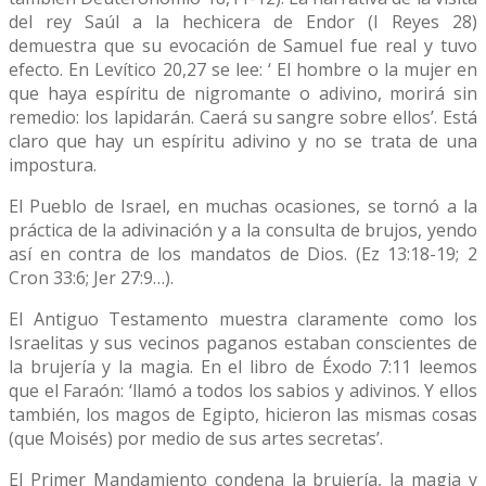
del rey Saúl a la hechicera de Endor (I Reyes 28)
demuestra que su evocación de Samuel fue real y tuvo
efecto. En Levítico 20,27 se lee: ‘ El hombre o la mujer en
que haya espíritu de nigromante o adivino, morirá sin
remedio: los lapidarán. Caerá su sangre sobre ellos’. Está
claro que hay un espíritu adivino y no se trata de una
impostura.
El Pueblo de Israel, en muchas ocasiones, se tornó a la
práctica de la adivinación y a la consulta de brujos, yendo
así en contra de los mandatos de Dios. (Ez 13:18-19; 2
Cron 33:6; Jer 27:9…).
El Antiguo Testamento muestra claramente como los
Israelitas y sus vecinos paganos estaban conscientes de
la brujería y la magia. En el libro de Éxodo 7:11 leemos
que el Faraón: ‘llamó a todos los sabios y adivinos. Y ellos
también, los magos de Egipto, hicieron las mismas cosas
(que Moisés) por medio de sus artes secretas’.
El Primer Mandamiento condena la brujería, la magia y