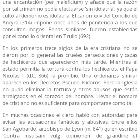
una encantación (per maleficium) y añade que la razón
por tal crimen no podía efectuarse ‘sin idolatría’; ya que el
culto al demonio es idolatría. El canon xxiv del Concilio de
Ancyra (314) impone cinco años de penitencia a los que
consulten magos. Penas similares fueron establecidas
por el concilio oriental en Trullo (692).
En los primeros trece siglos de la era cristiana no se
dieron por lo general las crueles persecuciones y cazas
de hechiceros que aparecieron más tarde. Mientras el
estado permitía la tortura contra los hechiceros, el Papa
Nicolás I (d.C. 866) la prohibió. Una ordenanza similar
aparece en los Decretos Pseudo-Isidoros. Pero la Iglesia
no pudo eliminar la tortura y otros abusos que están
arraigados en el corazón del hombre. Llevar el nombre
de cristiano no es suficiente para comportarse como tal.
En muchas ocasiones el clero habló con autoridad para
evitar las acusaciones fanáticas y abusivas. Entre ellos
San Agobardo, arzobispo de Lyon (m. 841) quien escribió
‘Contra insulsam vulgi opinionem de grandine et