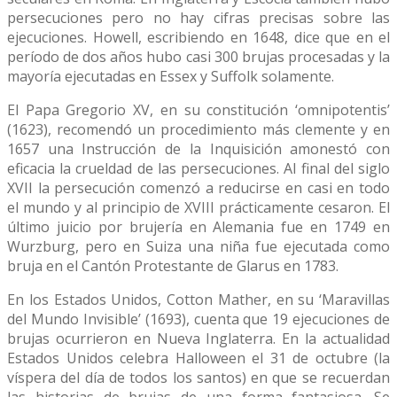
persecuciones pero no hay cifras precisas sobre las
ejecuciones. Howell, escribiendo en 1648, dice que en el
período de dos años hubo casi 300 brujas procesadas y la
mayoría ejecutadas en Essex y Suffolk solamente.
El Papa Gregorio XV, en su constitución ‘omnipotentis’
(1623), recomendó un procedimiento más clemente y en
1657 una Instrucción de la Inquisición amonestó con
eficacia la crueldad de las persecuciones. Al final del siglo
XVII la persecución comenzó a reducirse en casi en todo
el mundo y al principio de XVIII prácticamente cesaron. El
último juicio por brujería en Alemania fue en 1749 en
Wurzburg, pero en Suiza una niña fue ejecutada como
bruja en el Cantón Protestante de Glarus en 1783.
En los Estados Unidos, Cotton Mather, en su ‘Maravillas
del Mundo Invisible’ (1693), cuenta que 19 ejecuciones de
brujas ocurrieron en Nueva Inglaterra. En la actualidad
Estados Unidos celebra Halloween el 31 de octubre (la
víspera del día de todos los santos) en que se recuerdan
las historias de brujas de una forma fantasiosa. Se