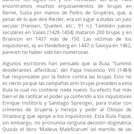
encontramos muchos enjuiciamientos de brujas en
Berne, Suiza por manos de Pedro de Gruyères, que, a
pesar de lo que dice Riezler, era sin lugar a dudas un juez
secular (Hansen, ‘Quellen, etc.’, 91 n.). También jueces
seculares en Valais (1428-1434) mataron 200 brujas y en
Briancon en 1437 más de 150. Las víctimas de los
inquisitores, ej. en Heidelberg en 1447; o Savoya en 1462,
parecen no haber sido tan numerosas.
Algunos escritores han pensado que la Bula, ‘Summis
desiderantes affectibus’, del Papa Inocencio VIII (1484)
fué responsable por la fiebre contra las brujas. Esto no
es cierto ya que las campañas anti-brujas preceden a esta
Bula la cual no contiene nada nuevo. Su efecto fue más
bien el de ratificar el poder ya conferido a los inquisitores
Enrique Institoris y Santiago Sprenger, para tratar con
crímenes de brujería y herejía y pedir al Obispo de
Strasburg que apoye a los inquisitores. Esta Bula Papal,
sin embargo, no pronuncia ninguna decisión dogmática.
Quizás el libro ‘Malleus Maleficarum’ (el martillo de las