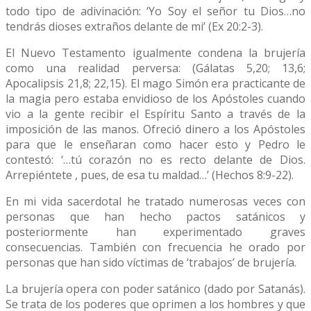
todo tipo de adivinación: ‘Yo Soy el señor tu Dios…no
tendrás dioses extraños delante de mi’ (Ex 20:2-3).
El Nuevo Testamento igualmente condena la brujería
como una realidad perversa: (Gálatas 5,20; 13,6;
Apocalipsis 21,8; 22,15). El mago Simón era practicante de
la magia pero estaba envidioso de los Apóstoles cuando
vio a la gente recibir el Espíritu Santo a través de la
imposición de las manos. Ofreció dinero a los Apóstoles
para que le enseñaran como hacer esto y Pedro le
contestó: ‘…tú corazón no es recto delante de Dios.
Arrepiéntete , pues, de esa tu maldad…’ (Hechos 8:9-22).
En mi vida sacerdotal he tratado numerosas veces con
personas que han hecho pactos satánicos y
posteriormente han experimentado graves
consecuencias. También con frecuencia he orado por
personas que han sido víctimas de ‘trabajos’ de brujería.
La brujería opera con poder satánico (dado por Satanás).
Se trata de los poderes que oprimen a los hombres y que