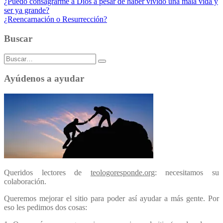
Navegación
¿Puedo consagrarme a Dios a pesar de haber vivido una mala vida y
ser ya grande?
de
¿Reencarnación o Resurrección?
entradas
Buscar
Buscar:
Ayúdenos a ayudar
Queridos lectores de
teologoresponde.org
: necesitamos su
colaboración.
Queremos mejorar el sitio para poder así ayudar a más gente. Por
eso les pedimos dos cosas: